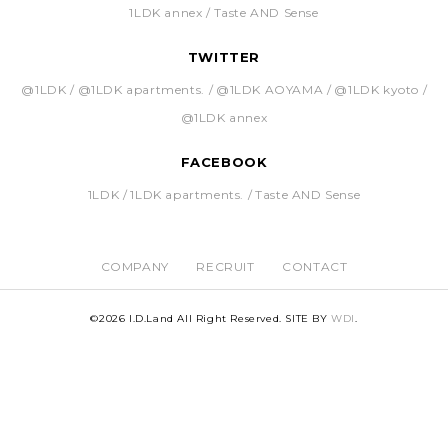
1LDK annex
Taste AND Sense
TWITTER
@1LDK
@1LDK apartments.
@1LDK AOYAMA
@1LDK kyoto
@1LDK annex
FACEBOOK
1LDK
1LDK apartments.
Taste AND Sense
COMPANY
RECRUIT
CONTACT
©
2026 I.D.Land All Right Reserved. SITE BY
WDI
.