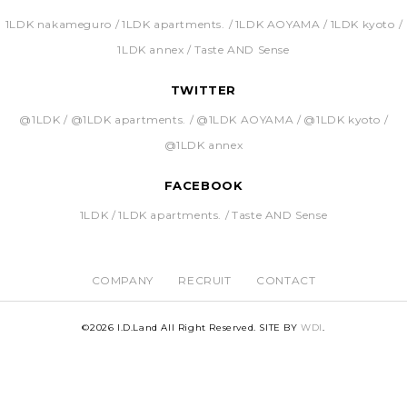
1LDK nakameguro
1LDK apartments.
1LDK AOYAMA
1LDK kyoto
1LDK annex
Taste AND Sense
TWITTER
@1LDK
@1LDK apartments.
@1LDK AOYAMA
@1LDK kyoto
@1LDK annex
FACEBOOK
1LDK
1LDK apartments.
Taste AND Sense
COMPANY
RECRUIT
CONTACT
©
2026 I.D.Land All Right Reserved. SITE BY
WDI
.