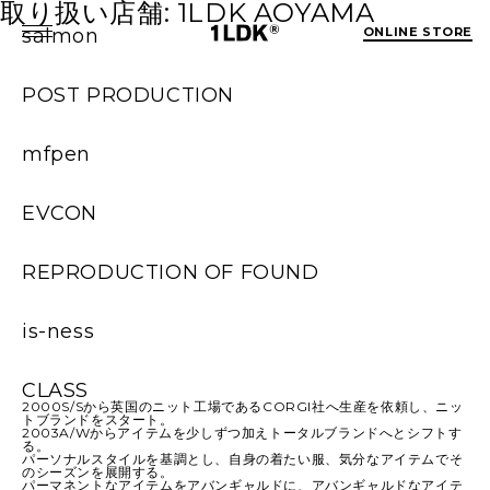
取り扱い店舗:
1LDK AOYAMA
salmon
ONLINE STORE
POST PRODUCTION
mfpen
EVCON
REPRODUCTION OF FOUND
is-ness
CLASS
2000S/Sから英国のニット工場であるCORGI社へ生産を依頼し、ニッ
トブランドをスタート。
2003A/Wからアイテムを少しずつ加えトータルブランドへとシフトす
る。
パーソナルスタイルを基調とし、自身の着たい服、気分なアイテムでそ
のシーズンを展開する。
パーマネントなアイテムをアバンギャルドに、アバンギャルドなアイテ