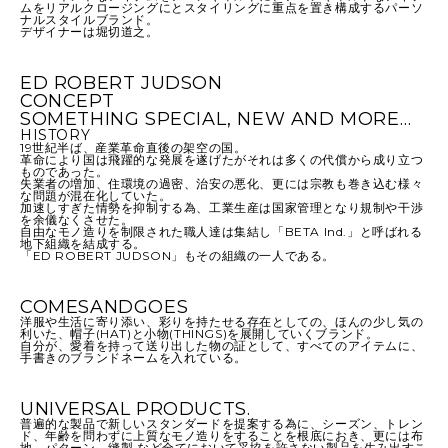
ムをリアルクロージングにとスタイリングに重点を置き構成するパーソ
ナルスタイルブランド。
デザイナーは堀切道之。
ED ROBERT JUDSON
CONCEPT
SOMETHING SPECIAL, NEW AND MORE…
HISTORY
19世紀半ば、産業革命直後の架空の国。
革命により国は飛躍的な発展を遂げたがそれは多くの代償から成り立つ
ものであった。
失業者の増加、住環境の過密、治安の悪化、更には宗教も巻き込む様々
な問題が混在化していた。
加速しすぎた情勢を抑制する為、工業生産は国家管理となり規制や干渉
を余儀なくさせた。
自由なモノ造りを制限された職人達は集結し「BETA Ind.」と呼ばれる
地下組織を結成する。
「ED ROBERT JUDSON」もその組織の一人である。
COMESANDGOES
洋服や生活に寄り添い、彩りを持たせる存在としての、ほんの少し気の
利いた、帽子(HAT)と小物(THINGS)を展開していくブランド。
自分が、愛着を持って送り出した物の証として、すべてのアイテムに、
手書きのブランドネームを入れている。
UNIVERSAL PRODUCTS.
普遍的な製品で新しいスタンダードを提案する為に、シーズン、トレン
ド、年齢を問わずに上質なモノ造りをすることを根底におき、更には布
地、パターン、縫製 など全てにおいて妥協を許さない製品を生み出すこ