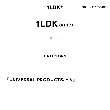
ONLINE STORE
SHOP INFO
CATEGORY
『UNIVERSAL PRODUCTS. + N』
NEWS(74)
EVENT(5)
PICK UP(1981)
STYLE(62)
未分類(2)