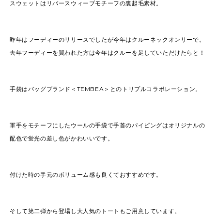
スウェットはリバースウィーブモチーフの裏起毛素材。
昨年はフーディーのリリースでしたが今年はクルーネックオンリーで。
去年フーディーを買われた方は今年はクルーを足していただけたらと！
手袋はバッグブランド＜TEMBEA＞とのトリプルコラボレーション。
軍手をモチーフにしたウールの手袋で手首のパイピングはオリジナルの
配色で蛍光の差し色がかわいいです。
付けた時の手元のボリューム感も良くておすすめです。
そして第二弾から登場し大人気のトートもご用意しています。