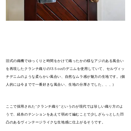
旧式の織機でゆっくりと時間をかけて織ったかの様なアジのある風合い
を再現したクランチ織りの13.5 ozのデニムを使用していて、セルヴィッ
チデニムのような柔らかい風合い、自然なムラ感が魅力の生地です。(個
人的には今までで一番好きな風合い、生地の分厚さでした、、、)
ここで採用された”クランチ織り”というのが現代では珍しい織り方のよ
うで、経糸のテンションをあえて弱めて編むことで少しざらっとした凹
凸のあるヴィンテージライクな生地感に仕上がるそうです。