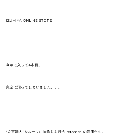
2026
(81)
2025
(129)
IZUMIYA ONLINE STORE
2024
(163)
2023
(97)
2022
(87)
2021
(67)
2020
(84)
2019
(152)
今年に入って4本目。
完全に沼ってしまいました、、。
“左官職人”をルーツに物作りを行う refomed の洋服たち。