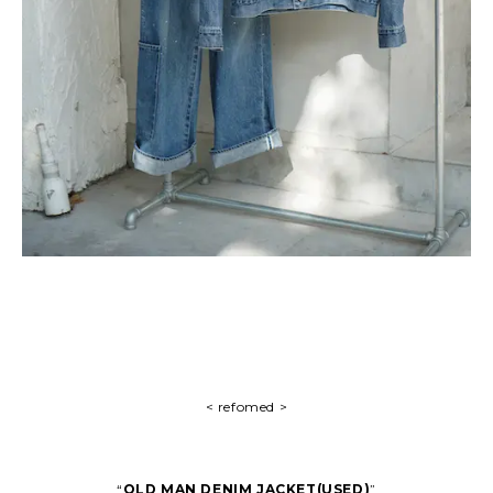
< refomed >
“
OLD MAN DENIM JACKET(USED)
”