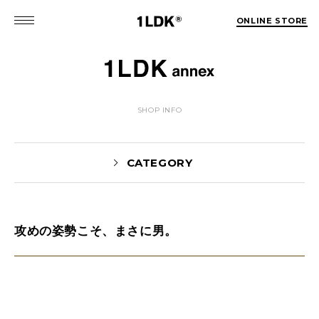
ONLINE STORE
SHOP INFO
CATEGORY
攻めの姿勢こそ、まさに男。
NEWS(74)
EVENT(5)
PICK UP(1981)
STYLE(62)
未分類(2)