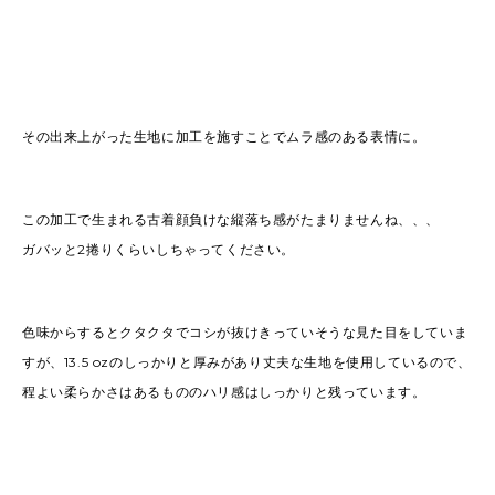
その出来上がった生地に加工を施すことでムラ感のある表情に。
この加工で生まれる古着顔負けな縦落ち感がたまりませんね、、、
ガバッと2捲りくらいしちゃってください。
色味からするとクタクタでコシが抜けきっていそうな見た目をしていま
すが、13.5 ozのしっかりと厚みがあり丈夫な生地を使用しているので、
程よい柔らかさはあるもののハリ感はしっかりと残っています。