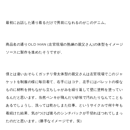
最初にお話した通り着るだけで男前になれるのがこのデニム。
商品名の通りOLD MAN (左官現場の熟練の親父さん)の体型をイメージ
ソースに製作を進めたそうですが、
僕とは違いおそらくガッチリ骨太体型の親父さんは左官現場でこのジャ
ケットを制服の様に毎日着て、右手にはコテ、左手にはパレットの様な
ものに材料を持ちながら立ちしゃがみを繰り返して壁に塗料を塗ってい
るんだと思います。当然ペンキが飛んだり砂埃で汚れたりなんてことも
あるでしょうし、洗っては乾かしまた仕事。というサイクルで何十年も
着続けた結果、気がつけば後ろのシンチバックが千切れほつれてしまっ
たのだと思います。(勝手なイメージです。笑)