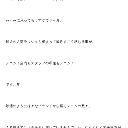
annexに入ってもうすぐで３ヶ月。
最近の入荷ラッシュも相まって最近すごく感じる事が。
デニム！店内もスタッフの私服もデニム！
です。笑
毎週のように様々なブランドから届くデニムの数々。
入る前までは正直あまり穿いていませんでした。なんとなく苦手意識が