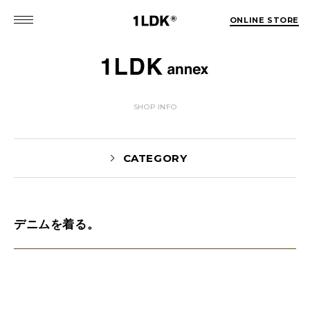
ONLINE STORE
SHOP INFO
CATEGORY
デニムを着る。
NEWS(74)
EVENT(5)
PICK UP(1981)
STYLE(62)
未分類(2)