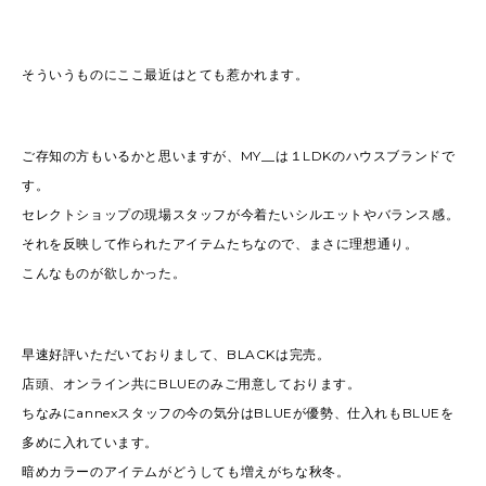
そういうものにここ最近はとても惹かれます。
ご存知の方もいるかと思いますが、MY__は１LDKのハウスブランドで
す。
セレクトショップの現場スタッフが今着たいシルエットやバランス感。
それを反映して作られたアイテムたちなので、まさに理想通り。
こんなものが欲しかった。
早速好評いただいておりまして、BLACKは完売。
店頭、オンライン共にBLUEのみご用意しております。
ちなみにannexスタッフの今の気分はBLUEが優勢、仕入れもBLUEを
多めに入れています。
暗めカラーのアイテムがどうしても増えがちな秋冬。