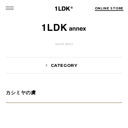
ONLINE STORE
SHOP INFO
CATEGORY
カシミヤの虜
NEWS(74)
EVENT(5)
PICK UP(1981)
STYLE(62)
未分類(2)