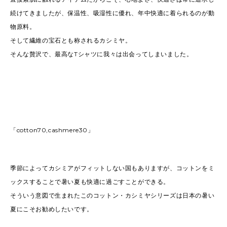
続けてきましたが、保温性、吸湿性に優れ、年中快適に着られるのが動
物原料。
そして繊維の宝石とも称されるカシミヤ。
そんな贅沢で、最高なTシャツに我々は出会ってしまいました。
「cotton70,cashmere30」
季節によってカシミアがフィットしない国もありますが、コットンをミ
ックスすることで暑い夏も快適に過ごすことができる。
そういう意図で生まれたこのコットン・カシミヤシリーズは日本の暑い
夏にこそお勧めしたいです。