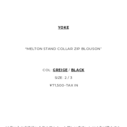
YOKE
“MELTON STAND COLLAR ZIP BLOUSON”
COL:
GREIGE
/
BLACK
SIZE: 2 / 3
￥71,500-TAX IN