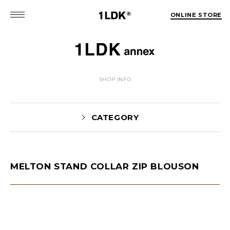
ONLINE STORE
SHOP INFO
CATEGORY
MELTON STAND COLLAR ZIP BLOUSON
NEWS(74)
EVENT(5)
PICK UP(1981)
STYLE(62)
未分類(2)