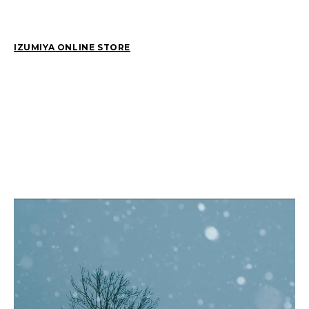
2026
(81)
2025
(129)
IZUMIYA ONLINE STORE
2024
(163)
2023
(97)
2022
(87)
2021
(67)
2020
(84)
2019
(152)