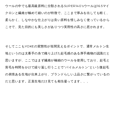
ウールの中でも最高級原料に分類されるSUPER140’sウールは16.5マイ
クロンと繊維が極めて細いのが特徴で、ここまで厚みを出しても軽く、
柔らかく、しなやかな仕上がりは良い原料を惜しみなく使っているから
こそで、見た目的にも美しさがありつつ実用性の高さに惹かれます。
そしてここもYOKEの変態性が垣間見えるポイントで、通常メルトン生
地というのは太番手の糸で織り上げた起毛感のある厚手織物の認識だと
思いますが、ここではまず繊維が極細のウールを使用しており、起毛と
剪毛を時間をかけて繰り返し行うことで”パイルメルトン”という微起毛
の表情ある生地が出来上がり、ブランドらしい上品さに繋がっているの
だと思います。正直生地だけ見ても相当凝ってます、、、