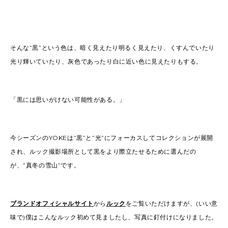
そんな”黒”という色は、暗く見えたり明るく見えたり、くすんでいたり
光り輝いていたり、灰色であったり白に近い色に見えたりもする。
「黒には思いがけない可能性がある。」
今シーズンのYOKEは”黒”と”光”にフォーカスしてコレクションが展開
され、ルック撮影場所として黒をより際立たせるために選んだの
が、”真冬の雪山”です。
ブランドオフィシャルサイト
から
ルック
をご覧いただけますが、(いい意
味で)僕はこんなルック初めて見ましたし、写真に釘付けになりました。