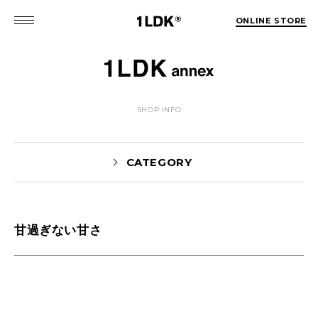
ONLINE STORE
SHOP INFO
CATEGORY
甘過ぎない甘さ
NEWS(74)
EVENT(5)
PICK UP(1981)
STYLE(62)
未分類(2)