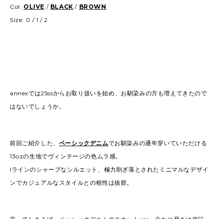
Col:
OLIVE
/
BLACK
/
BROWN
Size: 0 / 1 / 2
annexでは25ssからお取り扱いを始め、お馴染みの方も増えてきたので
はないでしょうか。
前回ご紹介した、
ベーシックデニム
でお馴染みの通年穿いていただける
13ozの生地でヴィンテージの色ムラ感。
Iラインのシャープなシルエット、極力削ぎ落とされたミニマルなデザイ
ンでカジュアルなスタイルとの相性は抜群。