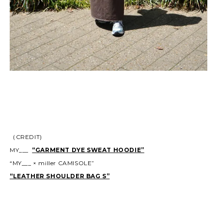
（CREDIT)
MY___
“GARMENT DYE SWEAT HOODIE”
“MY___ × miller CAMISOLE”
“LEATHER SHOULDER BAG S”