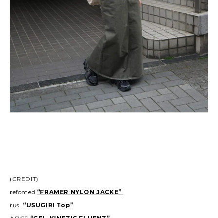
(CREDIT)
refomed
“FRAMER NYLON JACKE”
rus
“USUGIRI Top”