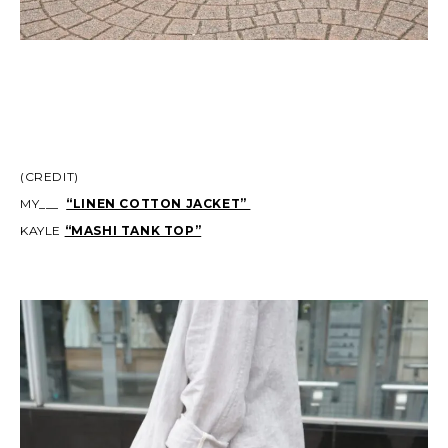
(CREDIT)
MY___
“LINEN COTTON JACKET”
KAYLE
“MASHI TANK TOP”