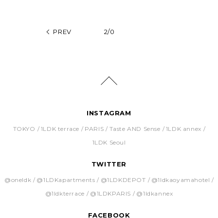
PREV
2/0
INSTAGRAM
TOKYO
1LDK terrace
PARIS
Taste AND Sense
1LDK annex
1LDK Seoul
TWITTER
@oneldk
@1LDKapartments
@1LDKDEPOT
@1ldkaoyamahotel
@1ldkterrace
@1LDKPARIS
@1ldkannex
FACEBOOK