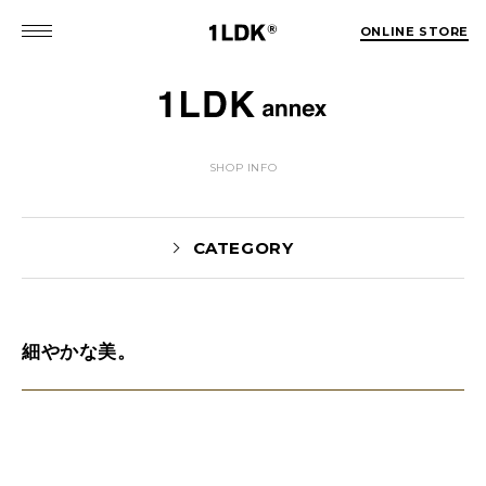
ONLINE STORE
SHOP INFO
CATEGORY
細やかな美。
NEWS(74)
EVENT(5)
PICK UP(1981)
STYLE(62)
未分類(2)