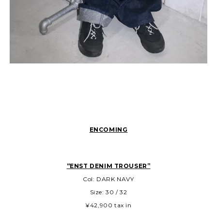
ENCOMING
“ENST DENIM TROUSER”
Col: DARK NAVY
Size: 30 / 32
¥42,900 tax in