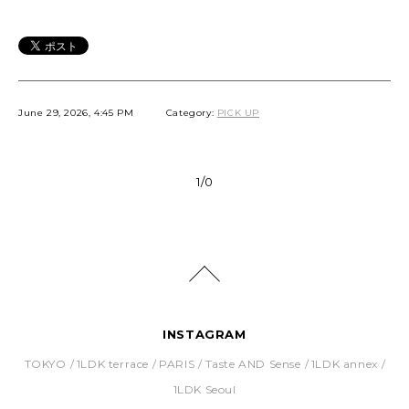
June 29, 2026, 4:45 PM
Category:
PICK UP
1/0
INSTAGRAM
TOKYO
1LDK terrace
PARIS
Taste AND Sense
1LDK annex
1LDK Seoul