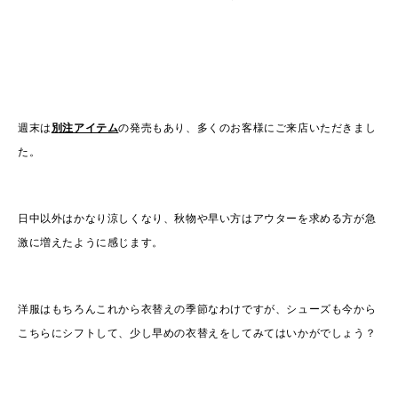
2026
(81)
2025
(129)
2024
(163)
2023
(97)
2022
(87)
2021
(67)
2020
(84)
2019
(152)
週末は
別注アイテム
の発売もあり、多くのお客様にご来店いただきまし
た。
日中以外はかなり涼しくなり、秋物や早い方はアウターを求める方が急
激に増えたように感じます。
洋服はもちろんこれから衣替えの季節なわけですが、シューズも今から
こちらにシフトして、少し早めの衣替えをしてみてはいかがでしょう？