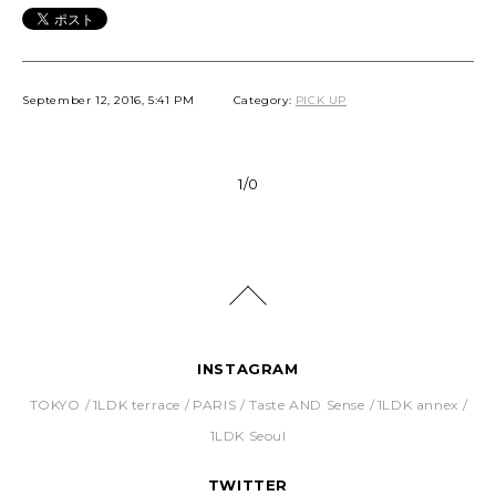
September 12, 2016, 5:41 PM
Category:
PICK UP
1/0
INSTAGRAM
TOKYO
1LDK terrace
PARIS
Taste AND Sense
1LDK annex
1LDK Seoul
TWITTER