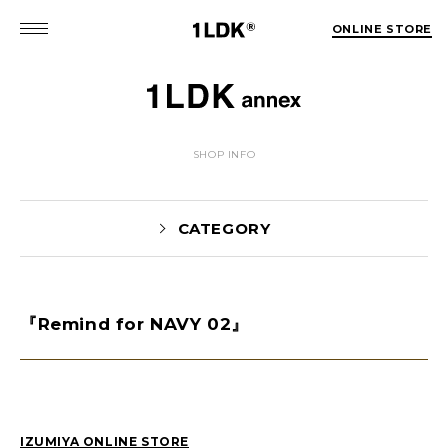
ONLINE STORE
SHOP INFO
CATEGORY
『Remind for NAVY 02』
NEWS(74)
EVENT(5)
PICK UP(1981)
STYLE(62)
未分類(2)
IZUMIYA ONLINE STORE