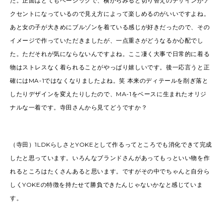
た。正面はとてもベーシックで、横からみると切り替えのデザインがア
クセントになっているので見え方によって楽しめるのがいいですよね。
あと女の子が大きめにブルゾンを着ている感じが好きだったので、その
イメージで作っていただきましたが、一点重さがどうなるか心配でし
た。ただそれが気にならないんですよね。ここ凄く大事で日常的に着る
物はストレスなく着られることがやっぱり嬉しいです。後一応言うと正
確にはMA-1ではなくなりましたよね。笑 本来のディテールを削ぎ落と
したりデザインを変えたりしたので、MA-1をベースに生まれたオリジ
ナルな一着です。寺田さんから見てどうですか？
（寺田）1LDKらしさとYOKEとして作るってところでも消化できて完成
したと思っています。いろんなブランドさんがあってもっといい物を作
れるところはたくさんあると思います。ですがその中でちゃんと自分ら
しくYOKEの特徴を持たせて勝負できたんじゃないかなと感じていま
す。