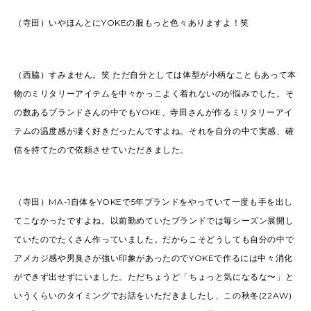
（寺田）いやほんとにYOKEの服もっと色々ありますよ！笑
（西脇）すみません。笑 ただ自分としては体型が小柄なこともあって本
物のミリタリーアイテムを中々かっこよく着れないのが悩みでした。そ
の数あるブランドさんの中でもYOKE、寺田さんが作るミリタリーアイ
テムの温度感が凄く好きだったんですよね。それを自分の中で実感、確
信を持てたので依頼させていただきました。
（寺田）MA-1自体をYOKEで5年ブランドをやっていて一度も手を出し
てこなかったですよね。以前勤めていたブランドでは毎シーズン展開し
ていたのでたくさん作っていました。だからこそどうしても自分の中で
アメカジ感や男臭さが強い印象があったのでYOKEで作るには中々消化
ができず出せずにいました。ただちょうど「ちょっと気になるな〜」と
いうくらいのタイミングでお話をいただきましたし、この秋冬(22AW)