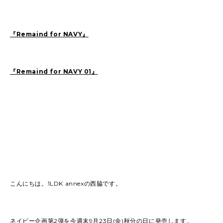
2026
(81)
2025
(129)
『Remaind for NAVY』
2024
(163)
2023
(97)
2022
(87)
2021
(67)
2020
(84)
2019
(152)
『Remaind for NAVY 01』
こんにちは。1LDK annexの西脇です。
ネイビー企画第2弾を今週末9月23日(金)秋分の日に発売します。