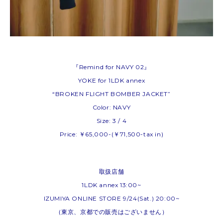
『Remind for NAVY 02』
YOKE for 1LDK annex
“BROKEN FLIGHT BOMBER JACKET”
Color: NAVY
Size: 3 / 4
Price: ￥65,000-(￥71,500-tax in)
取扱店舗
1LDK annex 13:00~
IZUMIYA ONLINE STORE 9/24(Sat.) 20:00~
（東京、京都での販売はございません）