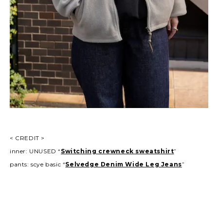
< CREDIT >
inner: UNUSED “
Switching crewneck sweatshirt
”
pants: scye basic “
Selvedge Denim Wide Leg Jeans
”