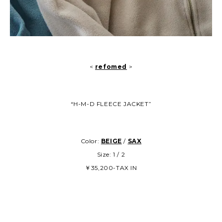
<
refomed
>
“H-M-D FLEECE JACKET”
Color:
BEIGE
/
SAX
Size: 1 / 2
￥35,200-TAX IN