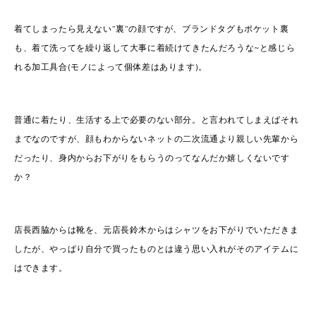
着てしまったら見えない”裏”の顔ですが、ブランドタグもポケット裏
も、着て洗ってを繰り返して大事に着続けてきたんだろうな~と感じら
れる加工具合(モノによって個体差はあります)。
普通に着たり、生活する上で必要のない部分。と言われてしまえばそれ
までなのですが、顔もわからないネットの二次流通より親しい先輩から
だったり、身内からお下がりをもらうのってなんだか嬉しくないです
か？
店長西脇からは靴を、元店長鈴木からはシャツをお下がりでいただきま
したが、やっぱり自分で買ったものとは違う思い入れがそのアイテムに
はできます。