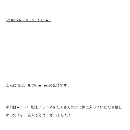
2026
(81)
2025
(129)
IZUMIYA ONLINE STORE
2024
(163)
2023
(97)
2022
(87)
2021
(67)
2020
(84)
2019
(152)
こんにちは。1LDK annexの金澤です。
今日はROTOL別注フリースをたくさんの方に気に入っていただき嬉し
かったです。ありがとうございました！