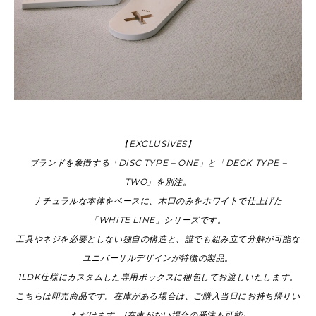
【EXCLUSIVES】
ブランドを象徴する「DISC TYPE – ONE」と「DECK TYPE –
TWO」を別注。
ナチュラルな本体をベースに、木口のみをホワイトで仕上げた
「WHITE LINE」シリーズです。
工具やネジを必要としない独自の構造と、誰でも組み立て分解が可能な
ユニバーサルデザインが特徴の製品。
1LDK仕様にカスタムした専用ボックスに梱包してお渡しいたします。
こちらは即売商品です。在庫がある場合は、ご購入当日にお持ち帰りい
ただけます。
(在庫がない場合の受注も可能)