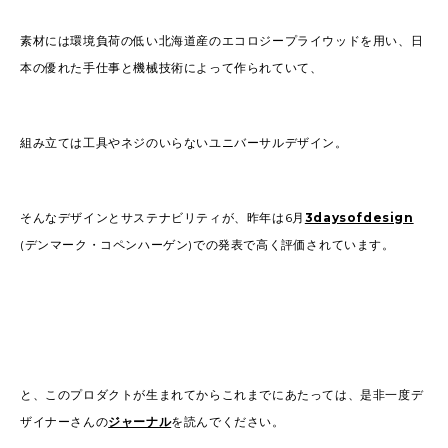
素材には環境負荷の低い北海道産のエコロジープライウッドを用い、日
本の優れた手仕事と機械技術によって作られていて、
組み立ては工具やネジのいらないユニバーサルデザイン。
そんなデザインとサステナビリティが、昨年は6月
3daysofdesign
(デンマーク・コペンハーゲン)での発表で高く評価されています。
と、このプロダクトが生まれてからこれまでにあたっては、是非一度デ
ザイナーさんの
ジャーナル
を読んでください。