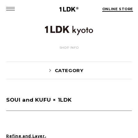
ONLINE STORE
SHOP INFO
CATEGORY
SOUI and KUFU × 1LDK
Blog(166)
DAIMON(6)
FUJIWARA(34)
HOSOMI(55)
KOBAYASHI(35)
MIYAUCHI(17)
NAKAMOTO(1)
SHIBUTANI(12)
Refine and Layer.