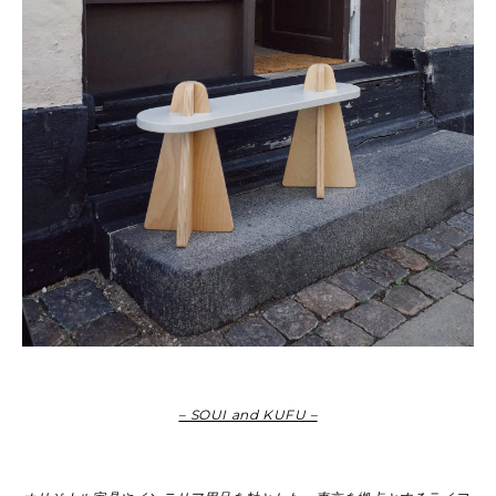
– SOUI and KUFU –