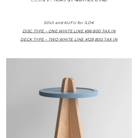
SOUI and KUFU for 1LDK
DISC TYPE – ONE WHITE LINE ¥96,800 TAX IN
DECK TYPE – TWO WHITE LINE ¥129,800 TAX IN