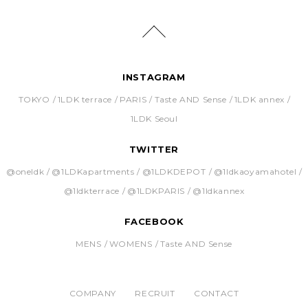
INSTAGRAM
TOKYO
1LDK terrace
PARIS
Taste AND Sense
1LDK annex
1LDK Seoul
TWITTER
@oneldk
@1LDKapartments
@1LDKDEPOT
@1ldkaoyamahotel
@1ldkterrace
@1LDKPARIS
@1ldkannex
FACEBOOK
MENS
WOMENS
Taste AND Sense
COMPANY
RECRUIT
CONTACT