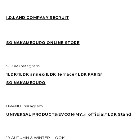
I.D.LAND COMPANY RECRUIT
SO NAKAMEGURO ONLINE STORE
SHOP instagram
1LDK
/
1LDK annex
/
1LDK terrace
/
1LDK PARIS
/
SO NAKAMEGURO
BRAND insragram
UNIVERSAL PRODUCTS
/
EVCON
/
MY_
/
I official
/
1LDK Stand
19 AUTUMN & WINTER LOOK