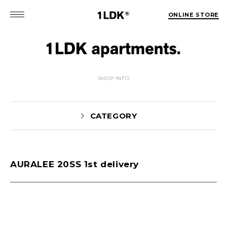
ONLINE STORE
SHOP INFO
CATEGORY
AURALEE 20SS 1st delivery
MATSUO(3)
Sekiguchi(70)
Kuroiwa(67)
MATSUURA(167)
Manama(1)
maneyama(12)
Sugimura(7)
HITOTSUKABUTO(5)