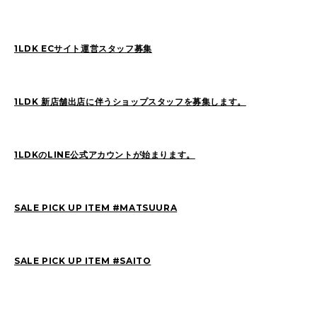
SAITO(77)
ZOKUMAI(143)
Utashiro(44)
kawasaki(7)
kinoshita(80)
1LDK ECサイト運営スタッフ募集
YAGINUMA(120)
NISHIYAMA(107)
MATSUMOTO(7)
NAKANE(79)
konishi(97)
1LDK 新店舗出店に伴うショップスタッフを募集します。
MORI(55)
KAWADA(22)
SASAKI(37)
SASAKI_A(8)
KAWANO(19)
1LDKのLINE公式アカウントが始まります。
MIKAMI(19)
YONEYA(5)
OCHIAI(193)
News(74)
Ogata(77)
SALE PICK UP ITEM #MATSUURA
Pick Up(795)
未分類(276)
SALE PICK UP ITEM #SAITO
2026
(22)
2025
(52)
2024
(51)
2023
(69)