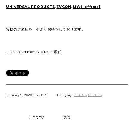
UNIVERSAL PRODUCTS
/
EVCON
/
MY/
I official
皆様のご来店を、心よりお待ちしております。
1LDK apartments. STAFF 歌代
January 9, 2020, 5:34 PM
Category:
Pick Up
Utashiro
PREV
2/0