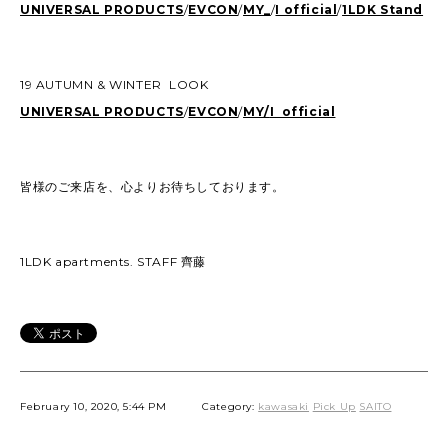
UNIVERSAL PRODUCTS
/
EVCON
/
MY_
/
I official
/
1LDK Stand
19 AUTUMN & WINTER LOOK
UNIVERSAL PRODUCTS
/
EVCON
/
MY/
I official
皆様のご来店を、心よりお待ちしております。
1LDK apartments. STAFF 齊藤
February 10, 2020, 5:44 PM
Category:
kawasaki
Pick Up
SAITO