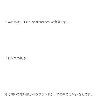
2022
(91)
2021
(170)
2020
(183)
2019
(301)
こんにちは。1LDK apartments. の齊藤です。
『仕立ての良さ』
そう聞いて思い浮かべるブランドが、私の中ではScyeなんです。