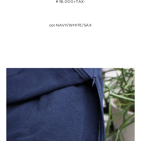
￥18,000+TAX-
col:NAVY/WHITE/SAX