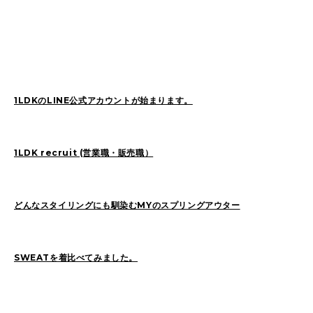
SAITO(77)
ZOKUMAI(143)
Utashiro(44)
kawasaki(7)
kinoshita(80)
YAGINUMA(120)
NISHIYAMA(107)
MATSUMOTO(7)
NAKANE(79)
konishi(97)
1LDKのLINE公式アカウントが始まります。
MORI(55)
KAWADA(22)
SASAKI(37)
SASAKI_A(8)
KAWANO(19)
1LDK recruit (営業職・販売職）
MIKAMI(19)
YONEYA(5)
OCHIAI(193)
News(74)
Ogata(77)
どんなスタイリングにも馴染むMYのスプリングアウター
Pick Up(795)
未分類(276)
SWEATを着比べてみました。
2026
(22)
2025
(52)
2024
(51)
2023
(69)