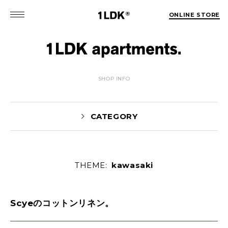
ONLINE STORE
SHOP INFO
CATEGORY
THEME:
kawasaki
MATSUO(3)
Sekiguchi(70)
Kuroiwa(67)
MATSUURA(167)
Manama(1)
Scyeのコットンリネン。
maneyama(12)
Sugimura(7)
HITOTSUKABUTO(5)