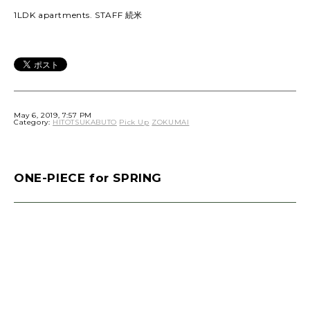
1LDK apartments. STAFF 続米
May 6, 2019, 7:57 PM
Category:
HITOTSUKABUTO
Pick Up
ZOKUMAI
ONE-PIECE for SPRING