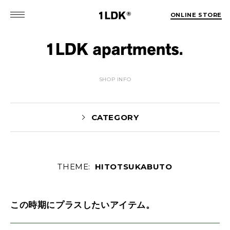
ONLINE STORE
SHOP INFO
CATEGORY
THEME:
HITOTSUKABUTO
MATSUO(3)
Sekiguchi(70)
Kuroiwa(67)
MATSUURA(167)
Manama(1)
この時期にプラスしたいアイテム。
maneyama(12)
Sugimura(7)
HITOTSUKABUTO(5)