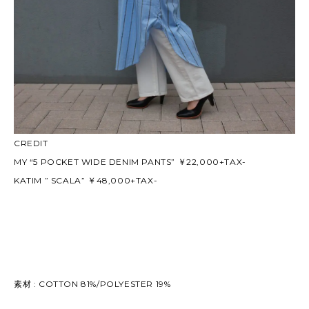
CREDIT
MY “5 POCKET WIDE DENIM PANTS” ￥22,000+TAX-
KATIM ” SCALA” ￥48,000+TAX-
素材 : COTTON 81%/POLYESTER 19%