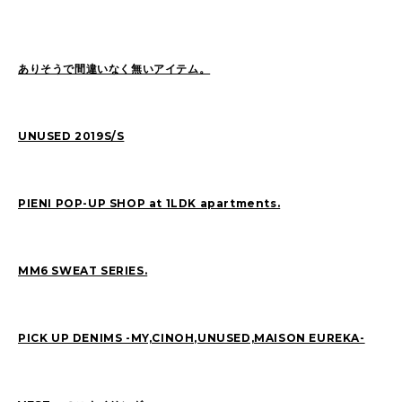
ありそうで間違いなく無いアイテム。
UNUSED 2019S/S
PIENI POP-UP SHOP at 1LDK apartments.
MM6 SWEAT SERIES.
PICK UP DENIMS -MY,CINOH,UNUSED,MAISON EUREKA-