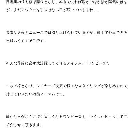
目黒川の桜もほぼ葉桜となり、本来であれば暖かいぽかぽか陽気のはず
が、まだアウターを手放せない日が続いていますね。。
異常な天候とニュースでは取り上げられていますが、薄手で外出できる
日はもうすぐそこです。
そんな季節に必ず大活躍してくれるアイテム、”ワンピース”。
一枚で様となり、レイヤード次第で様々なスタイリングが楽しめるので
持っておきたい万能アイテムです。
暖かな日がさらに待ち遠しくなるワンピースを、いくつかピックしてご
紹介させて頂きます。