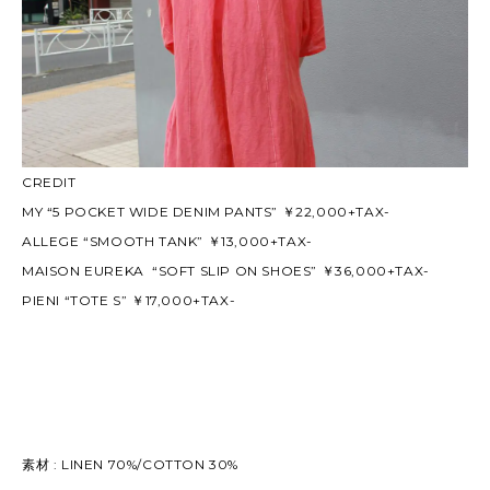
CREDIT
MY “5 POCKET WIDE DENIM PANTS” ￥22,000+TAX-
ALLEGE “SMOOTH TANK” ￥13,000+TAX-
MAISON EUREKA “SOFT SLIP ON SHOES” ￥36,000+TAX-
PIENI “TOTE S” ￥17,000+TAX-
素材 : LINEN 70%/COTTON 30%