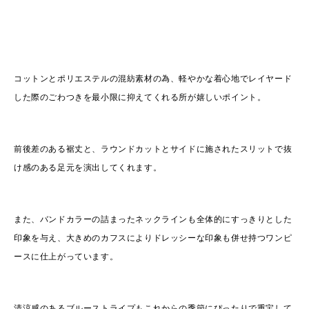
コットンとポリエステルの混紡素材の為、軽やかな着心地でレイヤード
した際のごわつきを最小限に抑えてくれる所が嬉しいポイント。
前後差のある裾丈と、ラウンドカットとサイドに施されたスリットで抜
け感のある足元を演出してくれます。
また、バンドカラーの詰まったネックラインも全体的にすっきりとした
印象を与え、大きめのカフスによりドレッシーな印象も併せ持つワンピ
ースに仕上がっています。
清涼感のあるブルーストライプもこれからの季節にぴったりで重宝して