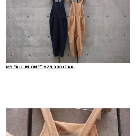
MY “ALL IN ONE” ￥28,000+TAX-