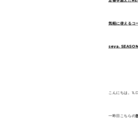
定番を超えたRE
気軽に使えるコ
seya. SEASO
こんにちは。1LDK
一昨日こちらの