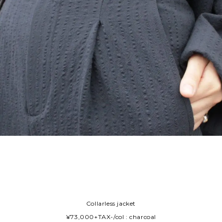
Collarless jacket
¥73,000+TAX-/col : charcoal