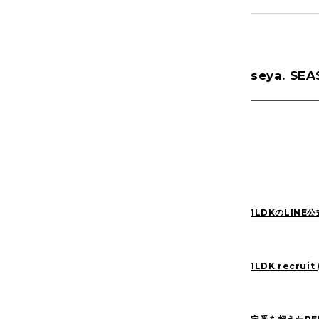
MATSUO(3)
seya. SE
Manama(1)
SAITO(77)
kinoshita(80)
NAKANE(79)
SASAKI(37)
YONEYA(5)
Pick Up(795)
1LDKのLIN
2026
(22)
1LDK recru
2022
(91)