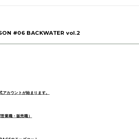
Sekiguchi(70)
Kuroiwa(67)
MATSUURA
ASON #06 BACKWATER vol.2
maneyama(12)
Sugimura(7)
HITOTSUK
ZOKUMAI(143)
Utashiro(44)
kawasaki(
YAGINUMA(120)
NISHIYAMA(107)
MATSUMOT
konishi(97)
MORI(55)
KAWADA(2
SASAKI_A(8)
KAWANO(19)
MIKAMI(19
OCHIAI(193)
News(74)
Ogata(77)
未分類(276)
E公式アカウントが始まります。
2025
(52)
2024
(51)
2023
(69)
it (営業職・販売職）
2021
(170)
2020
(183)
2019
(301)