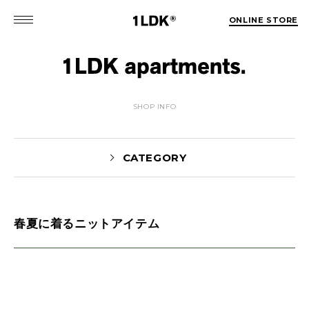
ONLINE STORE
SHOP INFO
CATEGORY
春夏に着るニットアイテム
MATSUO(3)
Sekiguchi(70)
Kuroiwa(67)
MATSUURA(167)
Manama(1)
maneyama(12)
Sugimura(7)
HITOTSUKABUTO(5)