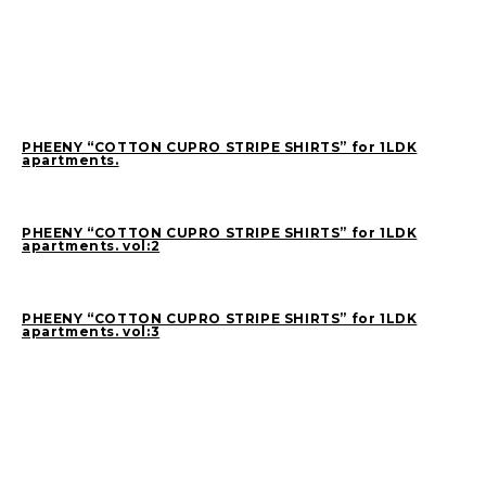
SAITO(77)
ZOKUMAI(143)
Utashiro(44)
kawasaki(7)
kinoshita(80)
YAGINUMA(120)
NISHIYAMA(107)
MATSUMOTO(7)
NAKANE(79)
konishi(97)
PHEENY “COTTON CUPRO STRIPE SHIRTS” for 1LDK
apartments.
MORI(55)
KAWADA(22)
SASAKI(37)
SASAKI_A(8)
PHEENY “COTTON CUPRO STRIPE SHIRTS” for 1LDK
KAWANO(19)
MIKAMI(19)
apartments. vol:2
YONEYA(4)
OCHIAI(193)
News(74)
Ogata(77)
PHEENY “COTTON CUPRO STRIPE SHIRTS” for 1LDK
apartments. vol:3
Pick Up(795)
未分類(275)
2026
(21)
2025
(52)
2024
(51)
2023
(69)