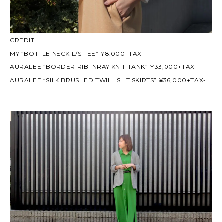
CREDIT
MY “BOTTLE NECK L/S TEE” ¥8,000+TAX-
AURALEE “BORDER RIB INRAY KNIT TANK” ¥33,000+TAX-
AURALEE “SILK BRUSHED TWILL SLIT SKIRTS” ¥36,000+TAX-