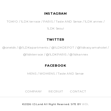
INSTAGRAM
TOKYO
1LDK terrace
PARIS
Taste AND Sense
1LDK annex
1LDK Seoul
TWITTER
@oneldk
@1LDKapartments
@1LDKDEPOT
@1ldkaoyamahotel
@1ldkterrace
@1LDKPARIS
@1ldkannex
FACEBOOK
MENS
WOMENS
Taste AND Sense
COMPANY
RECRUIT
CONTACT
©
2026 I.D.Land All Right Reserved. SITE BY
WDI
.