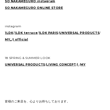
SO NAKAMEGURO instagram
SO NAKAMEGURO ONLINE STORE
instagram
1LDK
/
1LDK terrace
/
1LDK PARIS
/
UNIVERSAL PRODUCTS
/
MY_
/
I official
18 SPRING & SUMMER LOOK
UNIVERSAL PRODUCTS
/
LIVING CONCEPT
/
I
/
MY
皆様のご来店を、心よりお待ちしております。