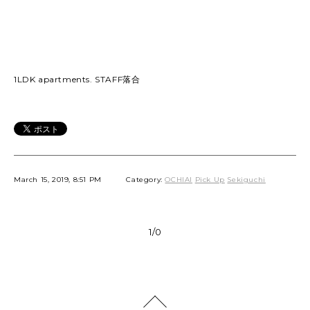
1LDK apartments. STAFF落合
March 15, 2019, 8:51 PM
Category:
OCHIAI
Pick Up
Sekiguchi
1/0