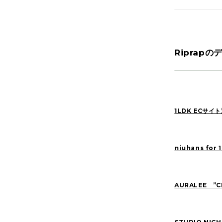
MATSUO(3)
Riprap
Manama(1)
SAITO(77)
kinoshita(80)
NAKANE(79)
1LDK ECサ
SASAKI(37)
YONEYA(5)
Pick Up(795)
niuhans for 
2026
(22)
AURALEE ”CH
2022
(91)