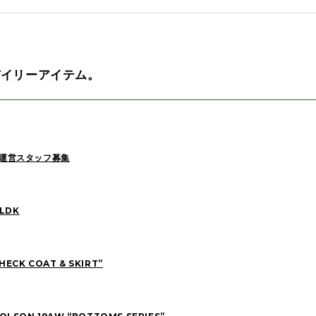
Sekiguchi(70)
Kuroiwa(67)
MATSUURA
のデイリーアイテム。
maneyama(12)
Sugimura(7)
HITOTSUK
ZOKUMAI(143)
Utashiro(44)
kawasaki(
YAGINUMA(120)
NISHIYAMA(107)
MATSUMOT
konishi(97)
MORI(55)
KAWADA(2
イト運営スタッフ募集
SASAKI_A(8)
KAWANO(19)
MIKAMI(19
OCHIAI(193)
News(74)
Ogata(77)
未分類(276)
1LDK
2025
(52)
2024
(51)
2023
(69)
ECK COAT & SKIRT”
2021
(170)
2020
(183)
2019
(301)