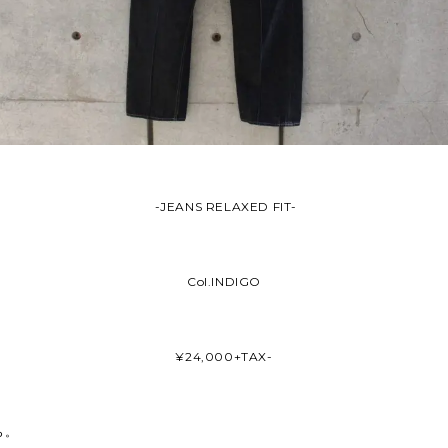
-JEANS RELAXED FIT-
Col.INDIGO
¥24,000+TAX-
ら。