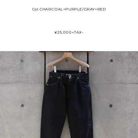
Col.CHARCOAL×PURPLE/GRAY×RED
¥25,000+TAX-