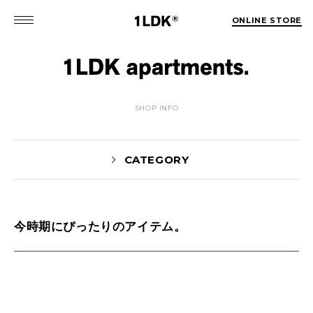
ONLINE STORE
SHOP INFO
CATEGORY
今時期にぴったりのアイテム。
MATSUO(3)
Sekiguchi(70)
Kuroiwa(67)
MATSUURA(167)
Manama(1)
maneyama(12)
Sugimura(7)
HITOTSUKABUTO(5)