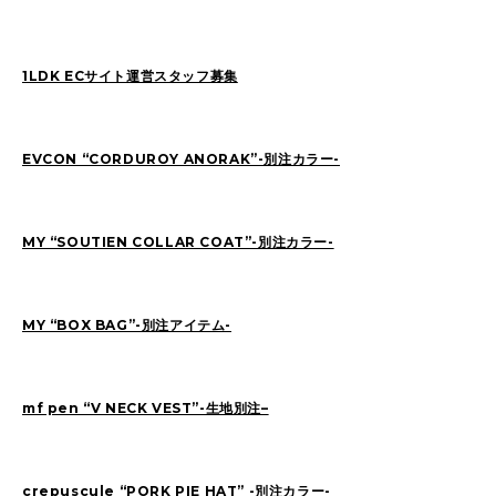
SAITO(77)
ZOKUMAI(143)
Utashiro(44)
kawasaki(7)
kinoshita(80)
1LDK ECサイト運営スタッフ募集
YAGINUMA(120)
NISHIYAMA(107)
MATSUMOTO(7)
NAKANE(79)
konishi(97)
EVCON “CORDUROY ANORAK”-別注カラー-
MORI(55)
KAWADA(22)
SASAKI(37)
SASAKI_A(8)
KAWANO(19)
MY “SOUTIEN COLLAR COAT”-別注カラー-
MIKAMI(19)
YONEYA(5)
OCHIAI(193)
News(74)
Ogata(77)
MY “BOX BAG”-別注アイテム-
Pick Up(795)
未分類(276)
mf pen “V NECK VEST”-生地別注–
2026
(22)
2025
(52)
2024
(51)
2023
(69)
crepuscule “PORK PIE HAT” -別注カラー-