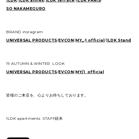
1LDK
/
1LDK annex
/
1LDK terrace
/
1LDK PARIS
/
SO NAKAMEGURO
BRAND insragram
UNIVERSAL PRODUCTS
/
EVCON
/
MY_
/
I official
/
1LDK Stand
19 AUTUMN & WINTER LOOK
UNIVERSAL PRODUCTS
/
EVCON
/
MY/
I official
皆様のご来店を、心よりお待ちしております。
1LDK apartments. STAFF続米