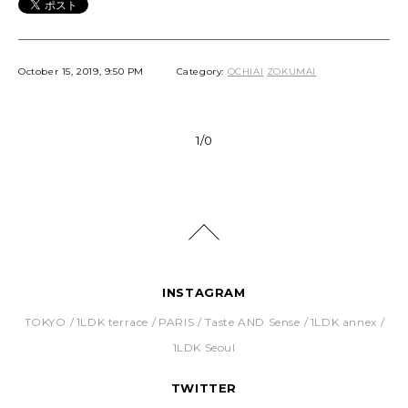
October 15, 2019, 9:50 PM
Category:
OCHIAI
ZOKUMAI
1/0
INSTAGRAM
TOKYO
1LDK terrace
PARIS
Taste AND Sense
1LDK annex
1LDK Seoul
TWITTER