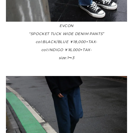
EVCON
“5POCKET TUCK WIDE DENIM PANTS”
col:BLACK/BLUE ￥18,000+TAX-
col:INDIGO ￥16,000+TAX-
size:1〜3