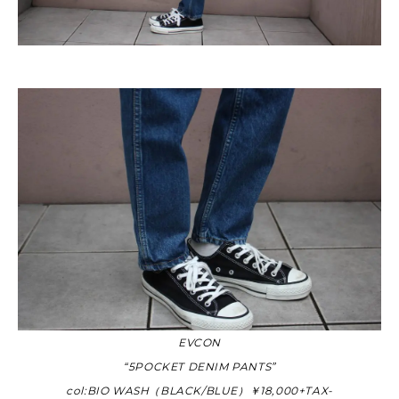
EVCON
“5POCKET DENIM PANTS”
col:BIO WASH（BLACK/BLUE）￥18,000+TAX-