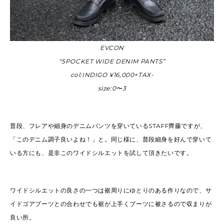
EVCON
“5POCKET WIDE DENIM PANTS”
col:INDIGO ¥16,000+TAX-
size:0〜3
普段、フレアや細身のデニムパンツを穿いているSTAFF齊藤ですが、
「このデニム調子良いよね！」と。同じ様に、普段細身を好んで穿いて
いる方にも、是非このワイドシルエットを試して頂きたいです。
ワイドシルエットの良さの一つは裾周りにゆとりのある作りなので、サ
イドゴアブーツとの合わせでも裾が上手くブーツに被さるので収まりが
良い所。