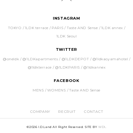
INSTAGRAM
TOKYO
1LDK terrace
PARIS
Taste AND Sense
1LDK annex
1LDK Seoul
TWITTER
@oneldk
@1LDKapartments
@1LDKDEPOT
@1ldkaoyamahotel
@1ldkterrace
@1LDKPARIS
@1ldkannex
FACEBOOK
MENS
WOMENS
Taste AND Sense
COMPANY
RECRUIT
CONTACT
©
2026 I.D.Land All Right Reserved. SITE BY
WDI
.