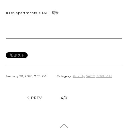
1LDK apartments. STAFF 続米
January 28, 2020, 7:39 PM
Category:
Pick Up
SAITO
ZOKUMAI
PREV
4/0