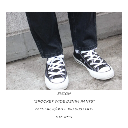
EVCON
“5POCKET WIDE DENIM PANTS”
col:BLACK/BULE ¥18,000+TAX-
size:0〜3