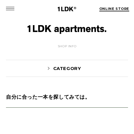
ONLINE STORE
SHOP INFO
CATEGORY
自分に合った一本を探してみては。
MATSUO(3)
Sekiguchi(70)
Kuroiwa(67)
MATSUURA(167)
Manama(1)
maneyama(12)
Sugimura(7)
HITOTSUKABUTO(5)