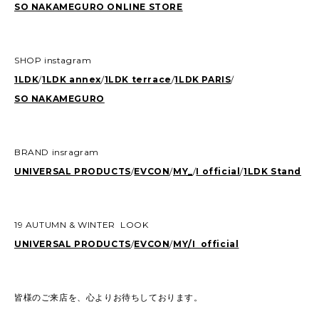
SO NAKAMEGURO ONLINE STORE
SHOP instagram
1LDK
/
1LDK annex
/
1LDK terrace
/
1LDK PARIS
/
SO NAKAMEGURO
BRAND insragram
UNIVERSAL PRODUCTS
/
EVCON
/
MY_
/
I official
/
1LDK Stand
19 AUTUMN & WINTER LOOK
UNIVERSAL PRODUCTS
/
EVCON
/
MY/
I official
皆様のご来店を、心よりお待ちしております。