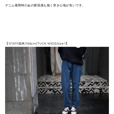
デニム着用時のあの窮屈感も無く穿き心地が良いです。
【STAFF続米/166cm/TUCK WIDE/size:1】