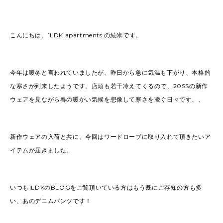
2022
(91)
2021
(170)
2020
(183)
2019
(301)
こんにちは。1LDK apartments.の続米です。
今年は暖冬と言われていましたが、昨日から急に気温も下がり、本格的
な寒さが到来したようです。店頭も若干冷えてくるので、20SSの新作
ウェアを見ながら春の暖かい気候を想像して寒さを凌ぐ日々です、、
新作ウェアの入荷と共に、今回はワードローブに取り入れて頂きたいア
イテムが届きました。
いつも1LDKのBLOGをご覧頂いている方はもう既にご存知の方も多
い、あのデニムパンツです！