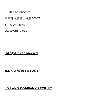
1LDK apartments.
東京都目黒区上目黒 1-7-13
B-TOWN EAST 1F
03-5728-7140
info@1ldkshop.com
1LDK ONLINE STORE
I.D.LAND COMPANY RECRUIT