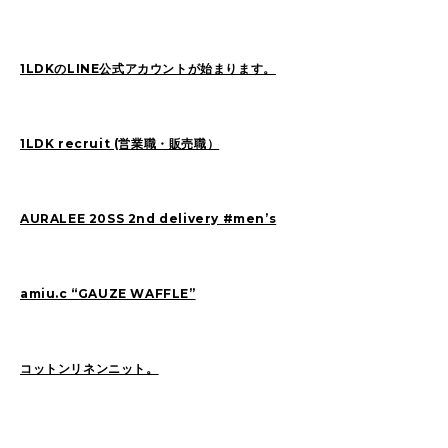
SAITO(77)
ZOKUMAI(143)
Utashiro(44)
kawasaki(7)
kinoshita(80)
1LDKのLINE公式アカウントが始まります。
YAGINUMA(120)
NISHIYAMA(107)
MATSUMOTO(7)
NAKANE(79)
konishi(97)
1LDK recruit (営業職・販売職）
MORI(55)
KAWADA(22)
SASAKI(37)
SASAKI_A(8)
KAWANO(19)
AURALEE 20SS 2nd delivery #men’s
MIKAMI(19)
YONEYA(5)
OCHIAI(193)
News(74)
Ogata(77)
amiu.c “GAUZE WAFFLE”
Pick Up(795)
未分類(276)
コットンリネンニット。
2026
(22)
2025
(52)
2024
(51)
2023
(69)