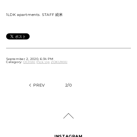
1LDK apartments. STAFF 続米
September 2, 2020, 6:34 PM
Category:
OCHIAI
Pick Up
ZOKUMAI
PREV
2/0
INSTAGRAM