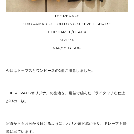
THE RERACS
”DIORAMA COTTON LONG SLEEVE T-SHRTS”
COL:CAMEL/BLACK
SIZE:36
¥14,000+TAX-
今回はトップスとワンピースの2型ご用意しました。
THE RERACSオリジナルの生地を、度詰で編んだドライタッチな仕上
がりの一枚。
写真からもお分かり頂けるように、ハリと光沢感があり、ドレープも綺
麗に出ています。