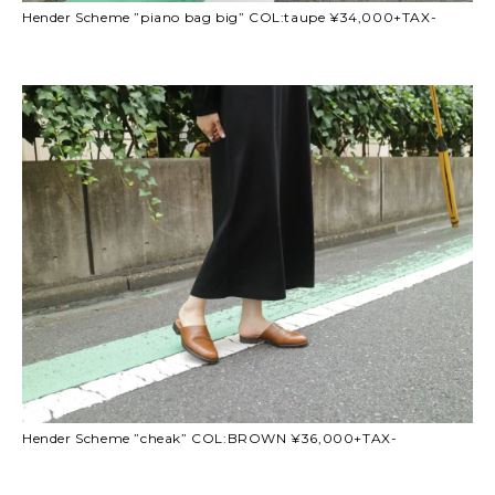
Hender Scheme ”piano bag big” COL:taupe ¥34,000+TAX-
Hender Scheme ”cheak” COL:BROWN ¥36,000+TAX-