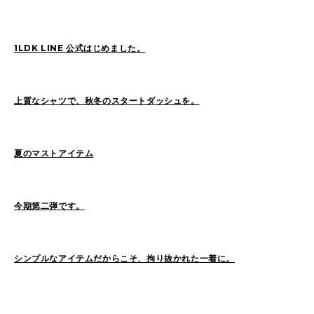
SAITO(77)
ZOKUMAI(143)
Utashiro(44)
kawasaki(7)
kinoshita(80)
1LDK LINE 公式はじめました。
YAGINUMA(120)
NISHIYAMA(107)
MATSUMOTO(7)
NAKANE(79)
konishi(97)
上質なシャツで、秋冬のスタートダッシュを。
MORI(55)
KAWADA(22)
SASAKI(37)
SASAKI_A(8)
KAWANO(19)
夏のマストアイテム
MIKAMI(19)
YONEYA(5)
OCHIAI(193)
News(74)
Ogata(77)
今期第二弾です。
Pick Up(795)
未分類(276)
シンプルなアイテムだからこそ、拘り抜かれた一着に。
2026
(22)
2025
(52)
2024
(51)
2023
(69)