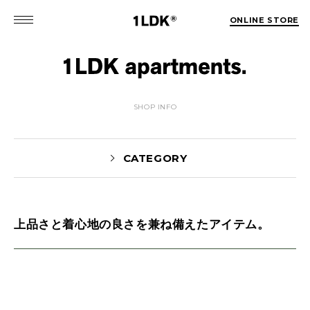
ONLINE STORE
SHOP INFO
CATEGORY
上品さと着心地の良さを兼ね備えたアイテム。
MATSUO(3)
Sekiguchi(70)
Kuroiwa(67)
MATSUURA(167)
Manama(1)
maneyama(12)
Sugimura(7)
HITOTSUKABUTO(5)