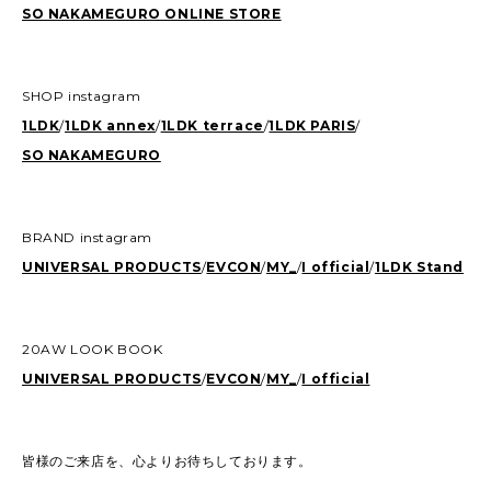
SO NAKAMEGURO ONLINE STORE
SHOP instagram
1LDK
/
1LDK annex
/
1LDK terrace
/
1LDK PARIS
/
SO NAKAMEGURO
BRAND instagram
UNIVERSAL PRODUCTS
/
EVCON
/
MY_
/
I official
/
1LDK Stand
20AW LOOK BOOK
UNIVERSAL PRODUCTS
/
EVCON
/
MY_
/
I official
皆様のご来店を、心よりお待ちしております。