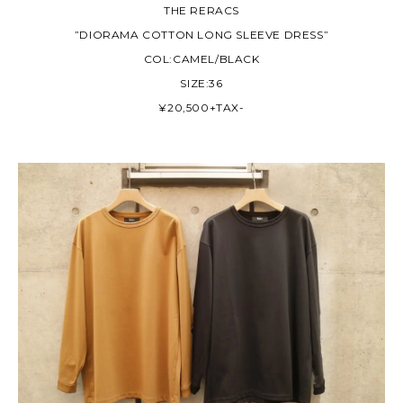
THE RERACS
”DIORAMA COTTON LONG SLEEVE DRESS”
COL:CAMEL/BLACK
SIZE:36
¥20,500+TAX-