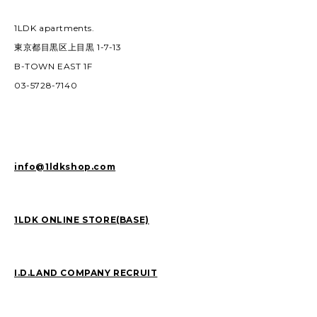
1LDK apartments.
東京都目黒区上目黒 1-7-13
B-TOWN EAST 1F
03-5728-7140
info@1ldkshop.com
1LDK ONLINE STORE(BASE)
I.D.LAND COMPANY RECRUIT