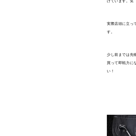
げています。笑
実際店頭に立っ
す。
少し前までは先
買って即戦力に
い！