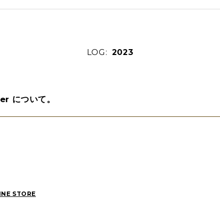
EVENT(5)
PICK UP(1981)
STYLE(62)
LOG:
2023
der について。
2025
(129)
2024
(163)
2023
(97)
2021
(67)
2020
(84)
2019
(152)
INE STORE