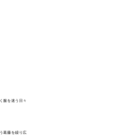
く服を迷う日々
う葛藤を繰り広