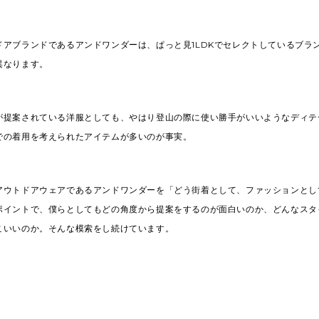
ドアブランドであるアンドワンダーは、ぱっと見1LDKでセレクトしているブラ
異なります。
が提案されている洋服としても、やはり登山の際に使い勝手がいいようなディテ
での着用を考えられたアイテムが多いのが事実。
アウトドアウェアであるアンドワンダーを「どう街着として、ファッションとし
ポイントで、僕らとしてもどの角度から提案をするのが面白いのか、どんなスタ
こいいのか。そんな模索をし続けています。