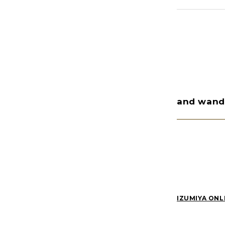
NEWS(74)
未分類(2)
and wan
2026
(81)
2022
(87)
IZUMIYA ONL