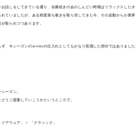
かお話しをしてきている通り、自粛続きのあのしんどい時期はリラックスしたオ
られていましたが、ある程度落ち着きを取り戻してきた今、その反動からか業界
舵が取られつつあります。
らず、今シーズンのannexの仕入れとしてもかなり意識した部分ではありました
今シーズン。
をどうご提案していこうかというところで。
ドアウェア」 × 「クラシック」