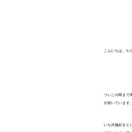
こんにちは。1LD
ついこの間まで
が続いています
いち洋服好きと