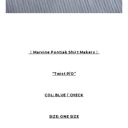
〈 Marvine Pontiak Shirt Makers 〉
“Twist P/O”
COL: BLUE
/ CHECK
SIZE: ONE SIZE