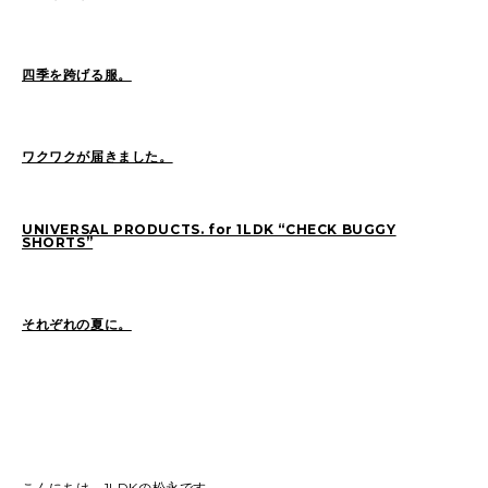
四季を跨げる服。
2026
(72)
2025
(70)
2024
(89)
2023
(114)
2022
(125)
2021
(153)
ワクワクが届きました。
2020
(198)
2019
(330)
UNIVERSAL PRODUCTS. for 1LDK “CHECK BUGGY
SHORTS”
それぞれの夏に。
こんにちは。1LDKの松永です。