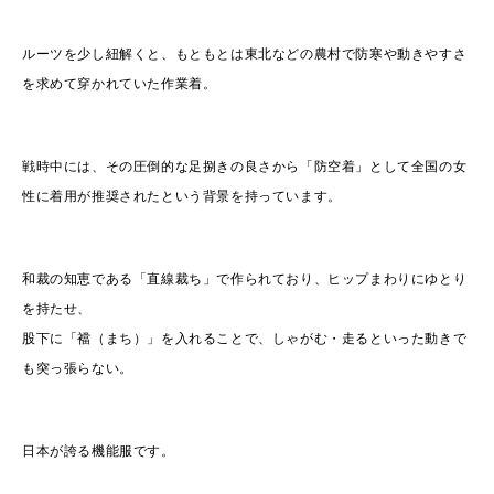
ルーツを少し紐解くと、もともとは東北などの農村で防寒や動きやすさ
を求めて穿かれていた作業着。
戦時中には、その圧倒的な足捌きの良さから「防空着」として全国の女
性に着用が推奨されたという背景を持っています。
和裁の知恵である「直線裁ち」で作られており、ヒップまわりにゆとり
を持たせ、
股下に「襠（まち）」を入れることで、しゃがむ・走るといった動きで
も突っ張らない。
日本が誇る機能服です。