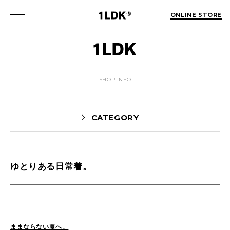
ONLINE STORE
SHOP INFO
CATEGORY
ゆとりある日常着。
Yaginuma(159)
tamura(104)
Shiraishi(45)
Matsunaga(15)
1LDK Nakameguro(30)
Pick Up(1696)
Blog(1466)
ままならない夏へ。