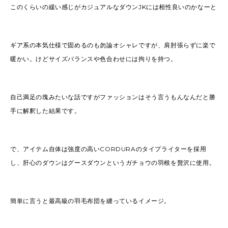
このくらいの緩い感じがカジュアルなダウンJKには相性良いのかなーと
ギア系の本気仕様で固めるのも勿論オシャレですが、肩肘張らずに楽で
暖かい。けどサイズバランスや色合わせには拘りを持つ。
自己満足の塊みたいな話ですがファッションはそう言うもんなんだと勝
手に解釈した結果です。
で、アイテム自体は強度の高いCORDURAのタイプライターを採用
し、肝心のダウンはグースダウンというガチョウの羽根を贅沢に使用。
簡単に言うと最高級の羽毛布団を纏っているイメージ。