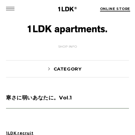
ONLINE STORE
SHOP INFO
CATEGORY
寒さに弱いあなたに。Vol.1
MATSUO(3)
Sekiguchi(70)
Kuroiwa(67)
MATSUURA(167)
Manama(1)
maneyama(12)
Sugimura(7)
HITOTSUKABUTO(5)
1LDK recruit