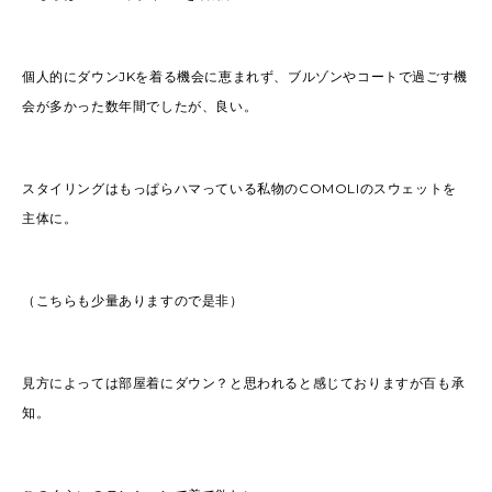
個人的にダウンJKを着る機会に恵まれず、ブルゾンやコートで過ごす機
会が多かった数年間でしたが、良い。
スタイリングはもっぱらハマっている私物のCOMOLIのスウェットを
主体に。
（こちらも少量ありますので是非）
見方によっては部屋着にダウン？と思われると感じておりますが百も承
知。