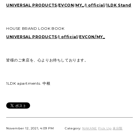
UNIVERSAL PRODUCTS
/
EVCON
/
MY_
/
I official
/
1LDK Stand
HOUSE BRAND LOOK BOOK
UNIVERSAL PRODUCTS
/
I official
/
EVCON/
MY_
皆様のご来店を、心よりお待ちしております。
1LDK apartments. 中根
November 12, 2021, 4:09 PM
Category:
NAKANE
Pick Up
未分類