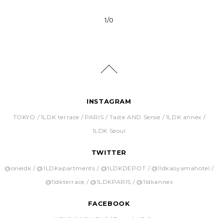
1/0
INSTAGRAM
TOKYO
1LDK terrace
PARIS
Taste AND Sense
1LDK annex
1LDK Seoul
TWITTER
@oneldk
@1LDKapartments
@1LDKDEPOT
@1ldkaoyamahotel
@1ldkterrace
@1LDKPARIS
@1ldkannex
FACEBOOK