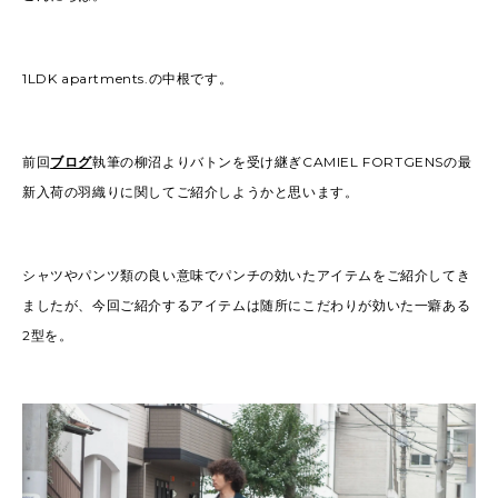
2022
(91)
2021
(170)
2020
(183)
2019
(301)
1LDK apartments.の中根です。
前回
ブログ
執筆の柳沼よりバトンを受け継ぎCAMIEL FORTGENSの最
新入荷の羽織りに関してご紹介しようかと思います。
シャツやパンツ類の良い意味でパンチの効いたアイテムをご紹介してき
ましたが、今回ご紹介するアイテムは随所にこだわりが効いた一癖ある
2型を。