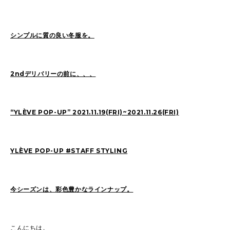
SAITO(77)
ZOKUMAI(143)
Utashiro(44)
kawasaki(7)
kinoshita(80)
シンプルに質の良い冬服を。
YAGINUMA(120)
NISHIYAMA(107)
MATSUMOTO(7)
NAKANE(79)
konishi(97)
2ndデリバリーの前に、、、
MORI(55)
KAWADA(22)
SASAKI(37)
SASAKI_A(8)
KAWANO(19)
“YLÈVE POP-UP” 2021.11.19(FRI)~2021.11.26(FRI)
MIKAMI(19)
YONEYA(5)
OCHIAI(193)
News(74)
Ogata(77)
YLÈVE POP-UP #STAFF STYLING
Pick Up(795)
未分類(276)
今シーズンは、彩色豊かなラインナップ。
2026
(22)
2025
(52)
2024
(51)
2023
(69)
こんにちは。