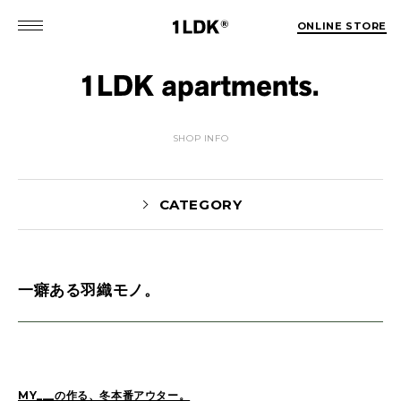
ONLINE STORE
SHOP INFO
CATEGORY
一癖ある羽織モノ。
MATSUO(3)
Sekiguchi(70)
Kuroiwa(67)
MATSUURA(167)
Manama(1)
maneyama(12)
Sugimura(7)
HITOTSUKABUTO(5)
MY___の作る、冬本番アウター。