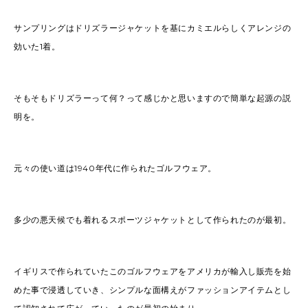
サンプリングはドリズラージャケットを基にカミエルらしくアレンジの
効いた1着。
そもそもドリズラーって何？って感じかと思いますので簡単な起源の説
明を。
元々の使い道は1940年代に作られたゴルフウェア。
多少の悪天候でも着れるスポーツジャケットとして作られたのが最初。
イギリスで作られていたこのゴルフウェアをアメリカが輸入し販売を始
めた事で浸透していき、シンプルな面構えがファッションアイテムとし