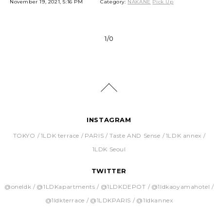
November 19, 2021, 5:16 PM
Category:
NAKANE
Pick Up
1/0
INSTAGRAM
TOKYO
1LDK terrace
PARIS
Taste AND Sense
1LDK annex
1LDK Seoul
TWITTER
@oneldk
@1LDKapartments
@1LDKDEPOT
@1ldkaoyamahotel
@1ldkterrace
@1LDKPARIS
@1ldkannex