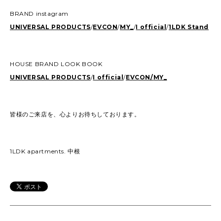
BRAND instagram
UNIVERSAL PRODUCTS
/
EVCON
/
MY_
/
I official
/
1LDK Stand
HOUSE BRAND LOOK BOOK
UNIVERSAL PRODUCTS
/
I official
/
EVCON/
MY_
皆様のご来店を、心よりお待ちしております。
1LDK apartments. 中根