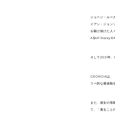
ジョージ・ルー
イアン・ジョンソ
を駆け抜けた人々
A$AP Rock
そして2021年
GEORGIA
リー的な価値観
また、彼女の母
て、「着ること