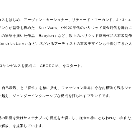
カスをはじめ、アーヴィン・カーシュナー、リチャード・マーカンド、J・J・
ンらが監督を務めた「Star Wars」や1920年代のハリウッド黄金時代を舞台
の物語を描いた作品「Babylon」など、数々のハリウッド映画作品の衣装制
yやKendrick Lamarなど、名だたるアーティストの衣装デザインも手掛けてきた
、ロサンゼルスを拠点に「GEORGIA」をスタート。
は、「自己表現」と「個性」を核に据え、ファッション業界に今なお根強く残るジ
を越え、ジェンダーインクルーシブな視点を打ち出すブランドです。
親の影響を受けサステナブルな視点を大切にし、従来の枠にとらわれない自由な
の解放」を提案しています。