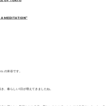
ZE OF TOKYO
 A MEDITATION”
ents.の米谷です。
着き、春らしい1日が増えてきましたね。