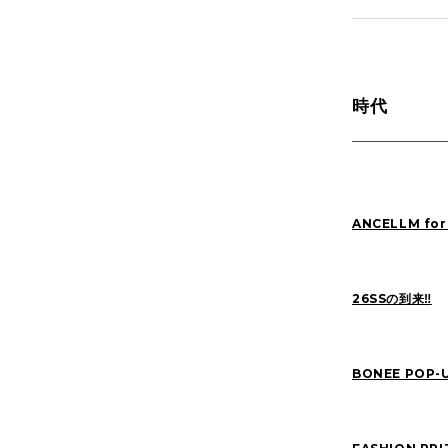
MATSUO(3)
時代
Manama(1)
SAITO(77)
kinoshita(80)
NAKANE(79)
ANCELLM for
SASAKI(37)
YONEYA(5)
Pick Up(795)
26SSの到来‼︎
2026
(22)
BONEE POP-
2022
(91)