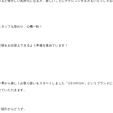
来ると懐かしい気持ちになる方、新しいことにチャレンジする方もいらっしゃる
スタッフも加わり、心機一転！
皆様をお出迎えできるよう準備を進めています！
今季から新しくお取り扱いをスタートしました「GEORGIA」というブランド
せていただきます。
ド紹介からどうぞ。