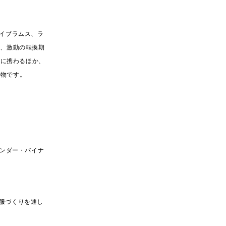
エイブラムス、ラ
に、激動の転換期
作に携わるほか、
人物です。
ェンダー・バイナ
服づくりを通し