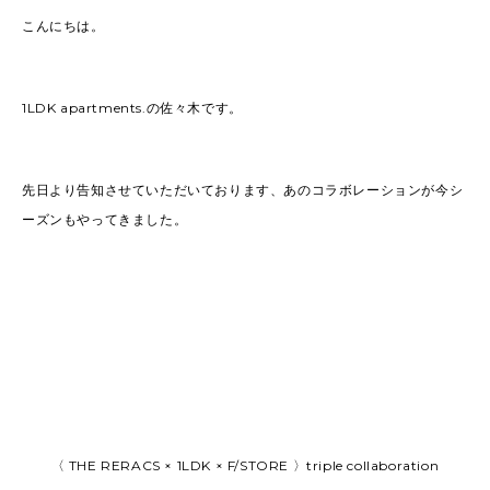
SAITO(77)
ZOKUMAI(143)
こんにちは。
Utashiro(44)
kawasaki(7)
kinoshita(80)
YAGINUMA(120)
NISHIYAMA(107)
1LDK apartments.の佐々木です。
MATSUMOTO(7)
NAKANE(79)
konishi(97)
MORI(55)
KAWADA(22)
先日より告知させていただいております、あのコラボレーションが今シ
SASAKI(37)
SASAKI_A(8)
ーズンもやってきました。
KAWANO(19)
MIKAMI(19)
YONEYA(5)
OCHIAI(193)
News(74)
Ogata(77)
Pick Up(795)
未分類(276)
2026
(22)
2025
(52)
〈 THE RERACS × 1LDK × F/STORE 〉triple collaboration
2024
(51)
2023
(69)