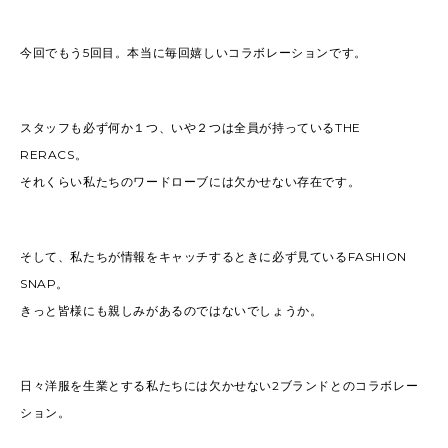
2022
(91)
2021
(170)
2020
(183)
2019
(301)
今回でもう5回目。本当に毎回嬉しいコラボレーションです。
スタッフも必ず何か１つ、いや２つは全員が持っているTHE
RERACS。
それくらい私たちのワードローブには欠かせない存在です。
そして、私たちが情報をキャッチするときに必ず見ているFASHION
SNAP。
きっと皆様にも親しみがあるのではないでしょうか。
日々洋服を生業とする私たちには欠かせない2ブランドとのコラボレー
ション。