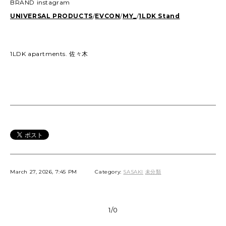
BRAND instagram
UNIVERSAL PRODUCTS
/
EVCON
/
MY_
/
1LDK Stand
1LDK apartments. 佐々木
March 27, 2026, 7:45 PM
Category:
SASAKI
未分類
1/0