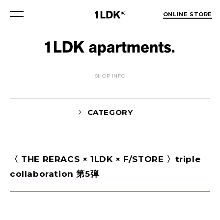
ONLINE STORE
SHOP INFO
CATEGORY
〈 THE RERACS × 1LDK × F/STORE 〉triple
MATSUO(3)
Sekiguchi(70)
collaboration 第5弾
Kuroiwa(67)
MATSUURA(167)
Manama(1)
maneyama(12)
Sugimura(7)
HITOTSUKABUTO(5)