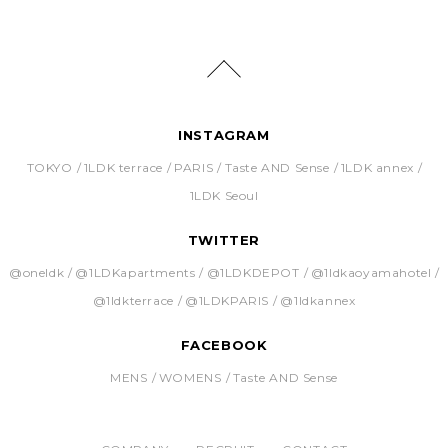
INSTAGRAM
TOKYO
1LDK terrace
PARIS
Taste AND Sense
1LDK annex
1LDK Seoul
TWITTER
@oneldk
@1LDKapartments
@1LDKDEPOT
@1ldkaoyamahotel
@1ldkterrace
@1LDKPARIS
@1ldkannex
FACEBOOK
MENS
WOMENS
Taste AND Sense