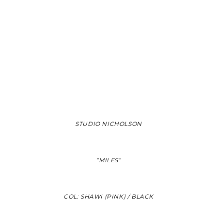
STUDIO NICHOLSON
“MILES”
COL: SHAWI (PINK) / BLACK