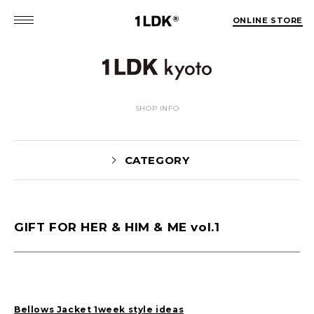
ONLINE STORE
SHOP INFO
CATEGORY
GIFT FOR HER & HIM & ME vol.1
Blog(165)
DAIMON(6)
FUJIWARA(34)
HOSOMI(55)
KOBAYASHI(35)
MIYAUCHI(17)
NAKAMOTO(1)
SHIBUTANI(12)
Bellows Jacket 1week style ideas