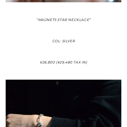
“MAGNETS STAR NECKLACE”
COL: SILVER
¥26,800 (¥29,480 TAX IN)