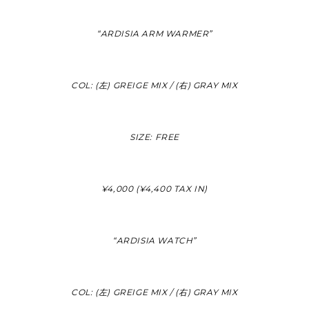
“ARDISIA ARM WARMER”
COL: (左) GREIGE MIX / (右) GRAY MIX
SIZE: FREE
¥4,000 (¥4,400 TAX IN)
“ARDISIA WATCH”
COL: (左) GREIGE MIX / (右) GRAY MIX