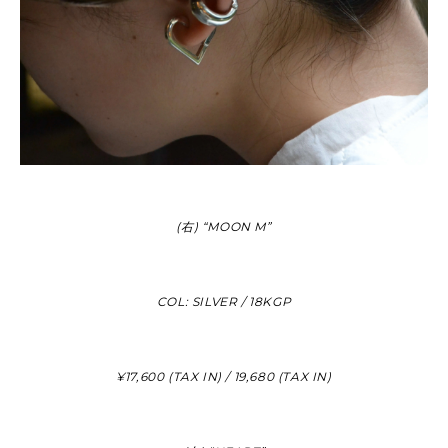
(右) “MOON M”
COL: SILVER / 18KGP
¥17,600 (TAX IN) / 19,680 (TAX IN)