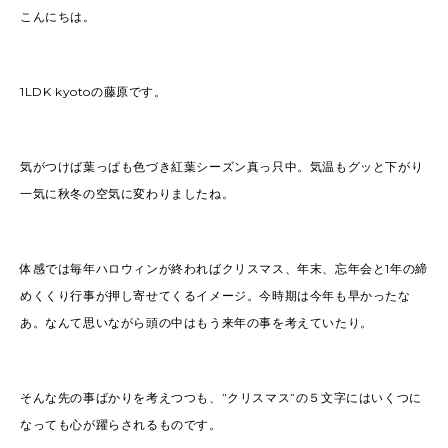
こんにちは。
1LDK kyotoの藤原です。
気がつけば葉っぱも色づき紅葉シーズン真っ只中。気温もグッと下がり
一気に秋冬の空気に変わりましたね。
体感では毎年ハロウィンが終わればクリスマス、年末、忘年会と1年の締
めくくり行事が押し寄せてくるイメージ。今時期は今年も早かったな
あ。なんて思いながら頭の中はもう来年の事を考えていたり。
そんな先の事ばかりを考えつつも、”クリスマス”の５文字にはいくつに
なっても心が躍らされるものです。