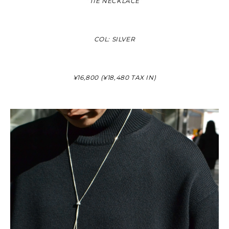
“TIE NECKLACE”
COL: SILVER
¥16,800 (¥18,480 TAX IN)