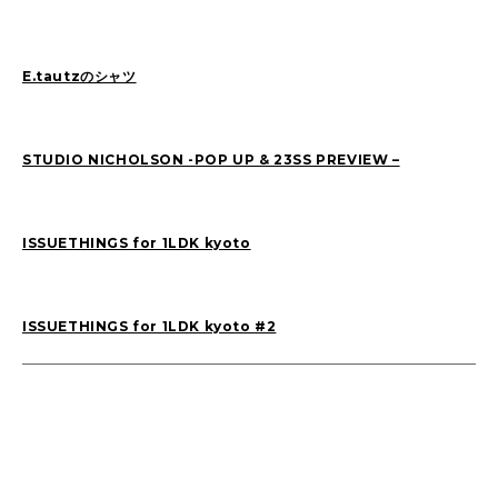
YAMADA(15)
E.tautzのシャツ
2026
(12)
2025
(22)
2024
(17)
2023
(21)
STUDIO NICHOLSON -POP UP & 23SS PREVIEW –
2022
(28)
2021
(82)
2020
(5)
ISSUETHINGS for 1LDK kyoto
ISSUETHINGS for 1LDK kyoto #2