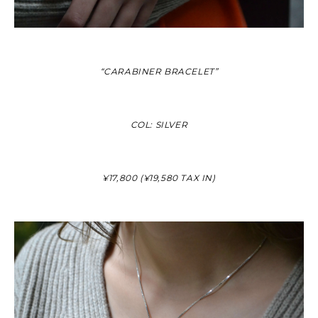
“CARABINER BRACELET”
COL: SILVER
¥17,800 (¥19,580 TAX IN)