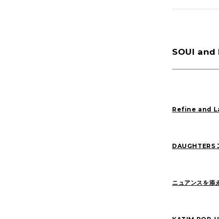
Blog(166)
SOUI and 
KOBAYASHI(35)
YAMADA(16)
Refine and L
2026
(13)
2022
(28)
DAUGHTERS J
ニュアンスを添