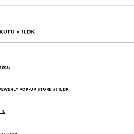
DAIMON(6)
FUJIWARA(34)
HOSOMI(55
KUFU × 1LDK
MIYAUCHI(17)
NAKAMOTO(1)
SHIBUTANI
ayer.
2025
(22)
2024
(17)
2023
(21)
2021
(82)
2020
(5)
EWERLY POP-UP STORE at 1LDK
える