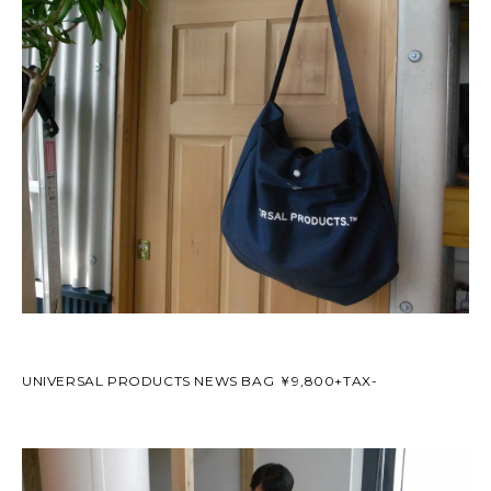
2026
(72)
2025
(70)
2024
(89)
2023
(114)
2022
(125)
2021
(153)
2020
(198)
2019
(330)
UNIVERSAL PRODUCTS NEWS BAG ￥9,800+TAX-