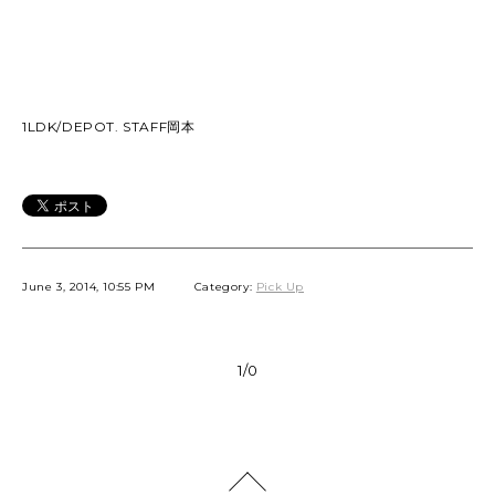
1LDK/DEPOT. STAFF岡本
June 3, 2014, 10:55 PM
Category:
Pick Up
1/0