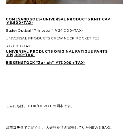
COMESANDGOES×UNIVERSAL PRODUCTS KNIT CAP
￥6,800+TAX-
BuddyOptical “Princeton” ￥24,000+TAX-
UNIVERSAL PRODUCTS CREW NECK POCKET TEE
￥8,000+TAX-
UNIVERSAL PRODUCTS ORIGINAL FATIGUE PANTS
￥19,000+TAX-
BIRKENSTOCK “Zurich” ￥17,000＋TAX-
こんにちは。1LDK/DEPOT.の岡本です。
以前
コチラ
でご紹介し、大好評を頂き完売していたNEWS BAG。