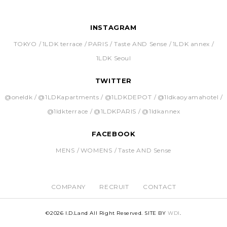
INSTAGRAM
TOKYO
1LDK terrace
PARIS
Taste AND Sense
1LDK annex
1LDK Seoul
TWITTER
@oneldk
@1LDKapartments
@1LDKDEPOT
@1ldkaoyamahotel
@1ldkterrace
@1LDKPARIS
@1ldkannex
FACEBOOK
MENS
WOMENS
Taste AND Sense
COMPANY
RECRUIT
CONTACT
©
2026 I.D.Land All Right Reserved. SITE BY
WDI
.