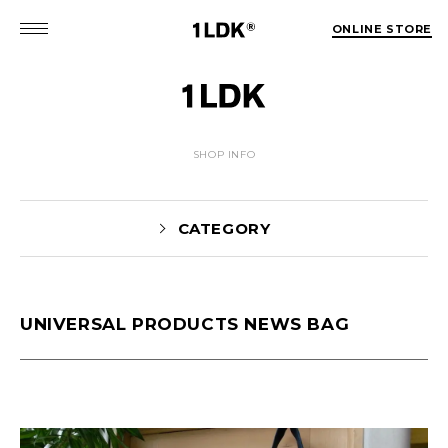
ONLINE STORE
SHOP INFO
CATEGORY
UNIVERSAL PRODUCTS NEWS BAG
Yaginuma(159)
tamura(104)
Shiraishi(45)
Matsunaga(15)
1LDK Nakameguro(30)
Pick Up(1696)
Blog(1466)