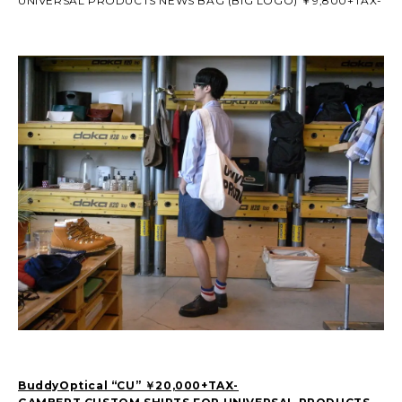
UNIVERSAL PRODUCTS NEWS BAG (BIG LOGO) ￥9,800+TAX-
BuddyOptical “CU” ￥20,000+TAX-