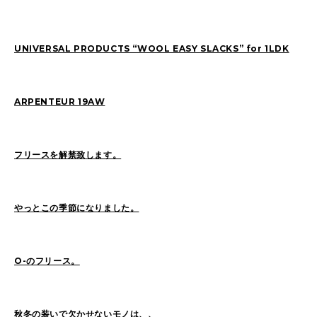
UNIVERSAL PRODUCTS “WOOL EASY SLACKS” for 1LDK
2026
(72)
2025
(70)
2024
(89)
2023
(114)
2022
(125)
2021
(153)
ARPENTEUR 19AW
2020
(198)
2019
(330)
フリースを解禁致します。
やっとこの季節になりました。
O-のフリース。
秋冬の装いで欠かせないモノは、、