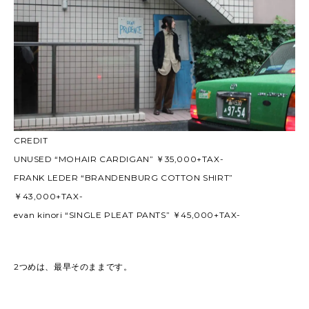
CREDIT
UNUSED “MOHAIR CARDIGAN” ￥35,000+TAX-
FRANK LEDER “BRANDENBURG COTTON SHIRT”
￥43,000+TAX-
evan kinori “SINGLE PLEAT PANTS” ￥45,000+TAX-
2つめは、最早そのままです。