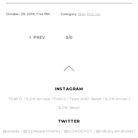
October 29, 2019, 7:44 PM
Category:
Blog
Pick Up
PREV
3/0
INSTAGRAM
TOKYO
1LDK terrace
PARIS
Taste AND Sense
1LDK annex
1LDK Seoul
TWITTER
@oneldk
@1LDKapartments
@1LDKDEPOT
@1ldkaoyamahotel