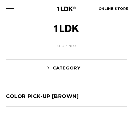
ONLINE STORE
SHOP INFO
CATEGORY
COLOR PICK-UP [BROWN]
Yaginuma(159)
tamura(104)
Shiraishi(45)
Matsunaga(15)
1LDK Nakameguro(30)
Pick Up(1696)
Blog(1466)