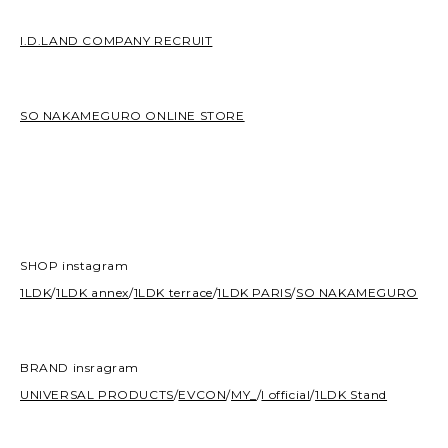
I.D.LAND COMPANY RECRUIT
SO NAKAMEGURO ONLINE STORE
SHOP instagram
1LDK
/
1LDK annex
/
1LDK terrace
/
1LDK PARIS
/
SO NAKAMEGURO
BRAND insragram
UNIVERSAL PRODUCTS
/
EVCON
/
MY_
/
I official
/
1LDK Stand