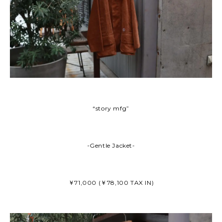
“story mfg”
-Gentle Jacket-
￥71,000 (￥78,100 TAX IN)