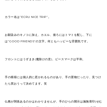
カラー名は”ECRU NICE TRIP”。
お馴染みのキノコに加え、カエル、後ろにはトマトを配し、下に
は”GOOD FRIENDS”の文字。何ともハッピーな雰囲気です。
フロントにはうずまき(魔除けの意)、ピースマークは平和。
手の模様には個人的に惹かれるものがあり、手の置物だったり、見つけ
たら買おうって決めてます。笑
仏教が関係あるのかはわかりませんが、手のひらの開示は施無畏印(せむ