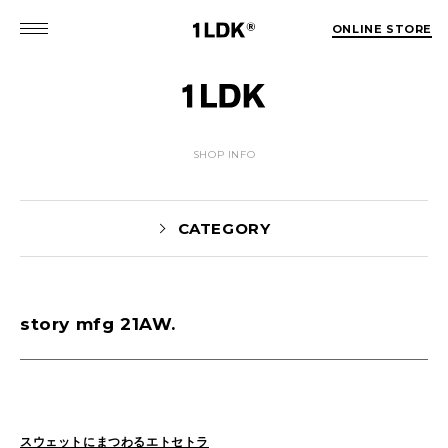
ONLINE STORE
SHOP INFO
CATEGORY
story mfg 21AW.
Yaginuma(159)
tamura(104)
Shiraishi(45)
Matsunaga(15)
1LDK Nakameguro(30)
Pick Up(1696)
Blog(1466)
スウェットにまつわるエトセトラ