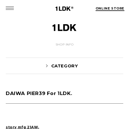
ONLINE STORE
SHOP INFO
CATEGORY
DAIWA PIER39 For 1LDK.
Yaginuma(159)
tamura(104)
Shiraishi(45)
Matsunaga(15)
1LDK Nakameguro(30)
Pick Up(1696)
Blog(1466)
story mfg 21AW.