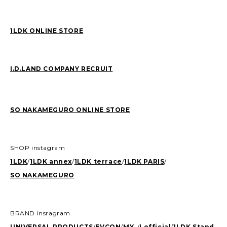
1LDK ONLINE STORE
I.D.LAND COMPANY RECRUIT
SO NAKAMEGURO ONLINE STORE
SHOP instagram
1LDK
/
1LDK annex
/
1LDK terrace
/
1LDK PARIS
/
SO NAKAMEGURO
BRAND insragram
UNIVERSAL PRODUCTS
/
EVCON
/
MY_
/
I official
/
1LDK Stand