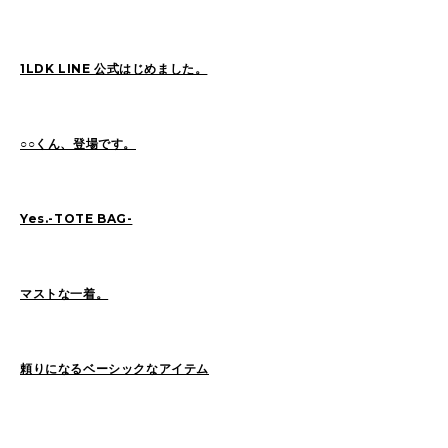
SAITO(77)
ZOKUMAI(143)
Utashiro(44)
kawasaki(7)
kinoshita(80)
1LDK LINE 公式はじめました。
YAGINUMA(120)
NISHIYAMA(107)
MATSUMOTO(7)
NAKANE(79)
konishi(97)
○○くん、登場です。
MORI(55)
KAWADA(22)
SASAKI(37)
SASAKI_A(8)
KAWANO(19)
Yes.-TOTE BAG-
MIKAMI(19)
YONEYA(5)
OCHIAI(193)
News(74)
Ogata(77)
マストな一着。
Pick Up(795)
未分類(276)
頼りになるベーシックなアイテム
2026
(22)
2025
(52)
2024
(51)
2023
(69)