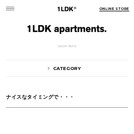
ONLINE STORE
SHOP INFO
CATEGORY
ナイスなタイミングで・・・
MATSUO(3)
Sekiguchi(70)
Kuroiwa(67)
MATSUURA(167)
Manama(1)
maneyama(12)
Sugimura(7)
HITOTSUKABUTO(5)