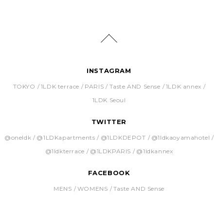
INSTAGRAM
TOKYO
1LDK terrace
PARIS
Taste AND Sense
1LDK annex
1LDK Seoul
TWITTER
@oneldk
@1LDKapartments
@1LDKDEPOT
@1ldkaoyamahotel
@1ldkterrace
@1LDKPARIS
@1ldkannex
FACEBOOK
MENS
WOMENS
Taste AND Sense