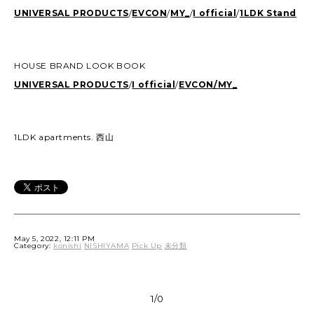
UNIVERSAL PRODUCTS
/
EVCON
/
MY_
/
I official
/
1LDK Stand
HOUSE BRAND LOOK BOOK
UNIVERSAL PRODUCTS
/
I official
/
EVCON/
MY_
1LDK apartments. 西山
May 5, 2022, 12:11 PM
Category:
konishi
NISHIYAMA
Pick Up
未分類
1/0