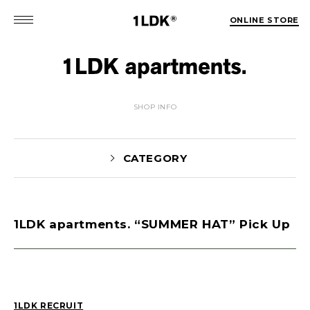
ONLINE STORE
SHOP INFO
CATEGORY
1LDK apartments. “SUMMER HAT” Pick Up
MATSUO(3)
Sekiguchi(70)
Kuroiwa(67)
MATSUURA(167)
Manama(1)
maneyama(12)
Sugimura(7)
HITOTSUKABUTO(5)
1LDK RECRUIT