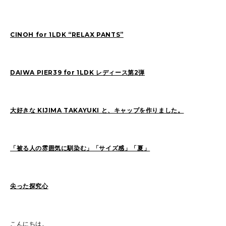
SAITO(77)
ZOKUMAI(143)
Utashiro(44)
kawasaki(7)
kinoshita(80)
CINOH for 1LDK “RELAX PANTS”
YAGINUMA(120)
NISHIYAMA(107)
MATSUMOTO(7)
NAKANE(79)
konishi(97)
DAIWA PIER39 for 1LDK レディース第2弾
MORI(55)
KAWADA(22)
SASAKI(37)
SASAKI_A(8)
KAWANO(19)
大好きな KIJIMA TAKAYUKI と、キャップを作りました。
MIKAMI(19)
YONEYA(4)
OCHIAI(193)
News(74)
Ogata(77)
「被る人の雰囲気に馴染む」「サイズ感」「夏」
Pick Up(795)
未分類(275)
尖った探究心
2026
(21)
2025
(52)
2024
(51)
2023
(69)
こんにちは。