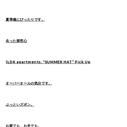
SAITO(77)
ZOKUMAI(143)
Utashiro(44)
kawasaki(7)
kinoshita(80)
夏準備にぴったりです。
YAGINUMA(120)
NISHIYAMA(107)
MATSUMOTO(7)
NAKANE(79)
konishi(97)
尖った探究心
MORI(55)
KAWADA(22)
SASAKI(37)
SASAKI_A(8)
KAWANO(19)
1LDK apartments. “SUMMER HAT” Pick Up
MIKAMI(19)
YONEYA(4)
OCHIAI(193)
News(74)
Ogata(77)
オーバーオールの気分です。
Pick Up(795)
未分類(275)
ぶっといズボン。
2026
(21)
2025
(52)
2024
(51)
2023
(69)
お家でも、お外でも。