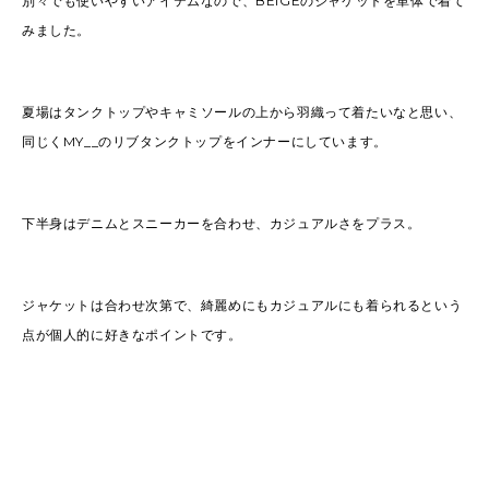
別々でも使いやすいアイテムなので、BEIGEのジャケットを単体で着て
みました。
夏場はタンクトップやキャミソールの上から羽織って着たいなと思い、
同じくMY__のリブタンクトップをインナーにしています。
下半身はデニムとスニーカーを合わせ、カジュアルさをプラス。
ジャケットは合わせ次第で、綺麗めにもカジュアルにも着られるという
点が個人的に好きなポイントです。