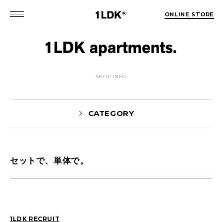
ONLINE STORE
SHOP INFO
CATEGORY
セットで、単体で。
MATSUO(3)
Sekiguchi(70)
Kuroiwa(67)
MATSUURA(167)
Manama(1)
maneyama(12)
Sugimura(7)
HITOTSUKABUTO(5)
1LDK RECRUIT