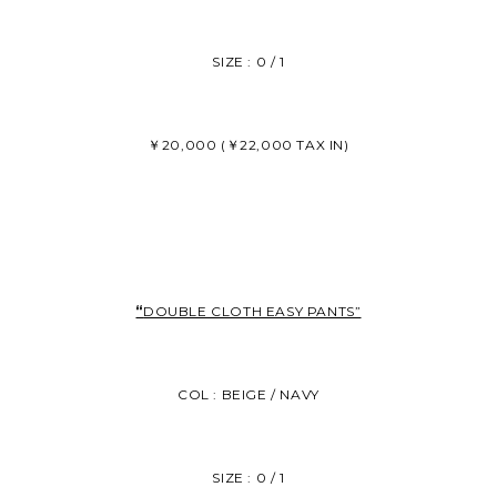
SIZE : 0 / 1
￥20,000 (￥22,000 TAX IN)
“
DOUBLE CLOTH EASY PANTS”
COL : BEIGE / NAVY
SIZE : 0 / 1