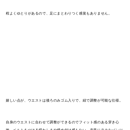
程よくゆとりがあるので、足にまとわりつく感覚もありません。
嬉しい点が、ウエストは後ろのみゴム入りで、紐で調整が可能な仕様。
自身のウエストに合わせて調整ができるのでフィット感のある穿き心
地、ベルトをつける煩わしさや締め付け感もない、非常にラクなパンツ