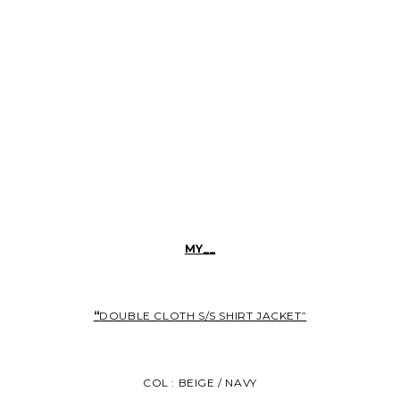
MY__
“
DOUBLE CLOTH S/S SHIRT JACKET”
COL : BEIGE / NAVY