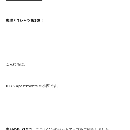
2022
(91)
2021
(170)
2020
(183)
2019
(301)
珈琲とTシャツ第2弾！
こんにちは。
1LDK apartments.の小西です。
先日のBLOG
で、ニコルソンのセットアップをご紹介しました。