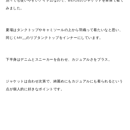
別々でも使いやすいアイテムなので、BEIGEのジャケットを単体で着て
みました。
夏場はタンクトップやキャミソールの上から羽織って着たいなと思い、
同じくMY__のリブタンクトップをインナーにしています。
下半身はデニムとスニーカーを合わせ、カジュアルさをプラス。
ジャケットは合わせ次第で、綺麗めにもカジュアルにも着られるという
点が個人的に好きなポイントです。