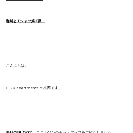
2022
(91)
2021
(170)
2020
(183)
2019
(301)
珈琲とTシャツ第2弾！
こんにちは。
1LDK apartments.の小西です。
先日のBLOG
で、ニコルソンのセットアップをご紹介しました。