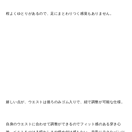
程よくゆとりがあるので、足にまとわりつく感覚もありません。
嬉しい点が、ウエストは後ろのみゴム入りで、紐で調整が可能な仕様。
自身のウエストに合わせて調整ができるのでフィット感のある穿き心
地、ベルトをつける煩わしさや締め付け感もない、非常にラクなパンツ