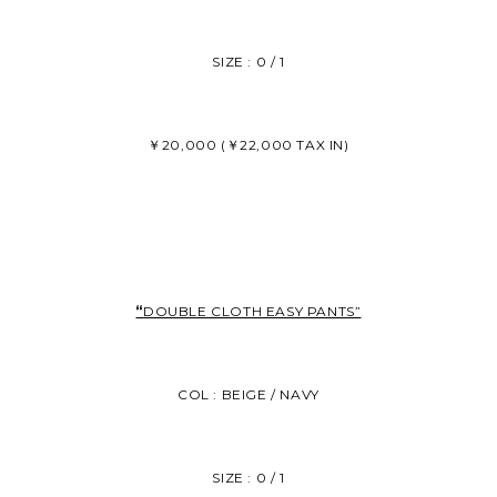
SIZE : 0 / 1
￥20,000 (￥22,000 TAX IN)
“
DOUBLE CLOTH EASY PANTS”
COL : BEIGE / NAVY
SIZE : 0 / 1