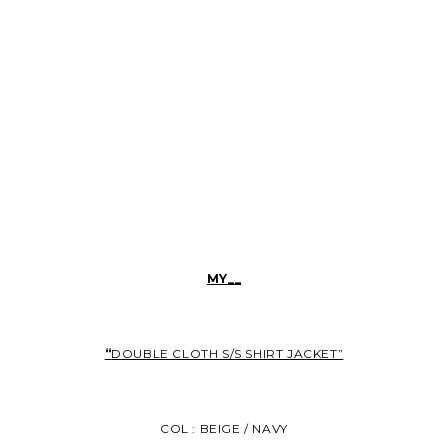
MY__
“
DOUBLE CLOTH S/S SHIRT JACKET”
COL : BEIGE / NAVY