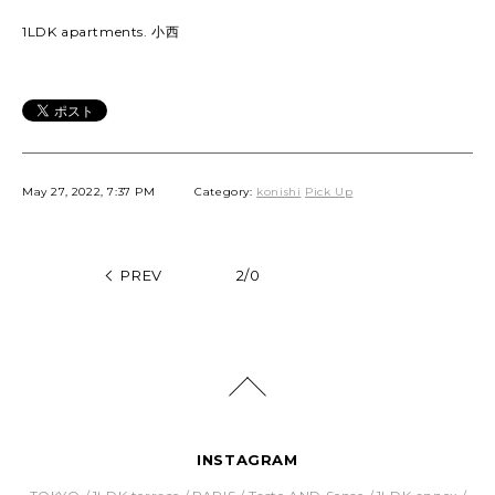
1LDK apartments. 小西
May 27, 2022, 7:37 PM
Category:
konishi
Pick Up
PREV
2/0
INSTAGRAM