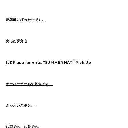
SAITO(77)
ZOKUMAI(143)
Utashiro(44)
kawasaki(7)
kinoshita(80)
夏準備にぴったりです。
YAGINUMA(120)
NISHIYAMA(107)
MATSUMOTO(7)
NAKANE(79)
konishi(97)
尖った探究心
MORI(55)
KAWADA(22)
SASAKI(37)
SASAKI_A(8)
KAWANO(19)
1LDK apartments. “SUMMER HAT” Pick Up
MIKAMI(19)
YONEYA(5)
OCHIAI(193)
News(74)
Ogata(77)
オーバーオールの気分です。
Pick Up(795)
未分類(276)
ぶっといズボン。
2026
(22)
2025
(52)
2024
(51)
2023
(69)
お家でも、お外でも。