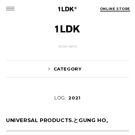
ONLINE STORE
SHOP INFO
CATEGORY
LOG:
2021
Yaginuma(159)
tamura(104)
Shiraishi(45)
Matsunaga(15)
1LDK Nakameguro(30)
UNIVERSAL PRODUCTS.とGUNG HO。
Pick Up(1696)
Blog(1466)