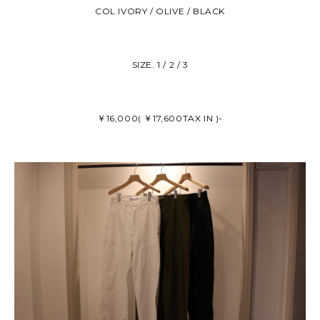
COL.IVORY / OLIVE / BLACK
SIZE. 1 / 2 / 3
￥16,000( ￥17,600TAX IN )-