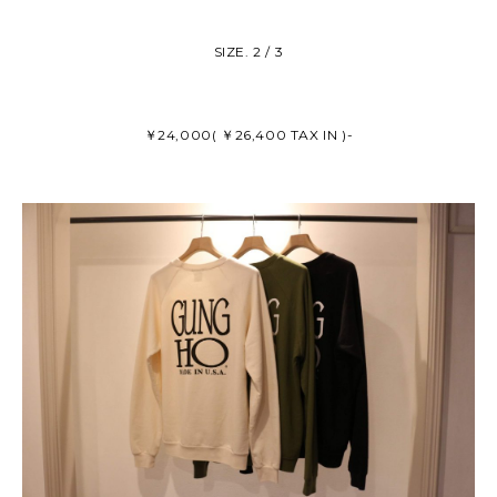
SIZE. 2 / 3
￥24,000( ￥26,400 TAX IN )-