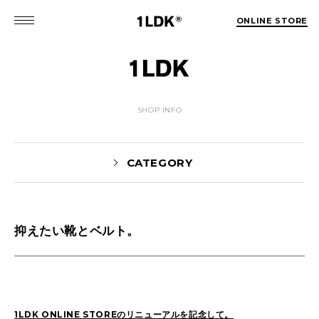
ONLINE STORE
SHOP INFO
CATEGORY
抑えたい靴とベルト。
Yaginuma(159)
tamura(104)
Shiraishi(45)
Matsunaga(15)
1LDK Nakameguro(30)
Pick Up(1696)
Blog(1466)
1LDK ONLINE STOREのリニューアルを記念して。