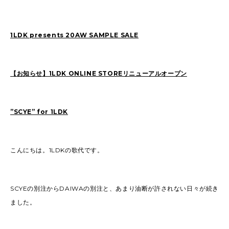
1LDK presents 20AW SAMPLE SALE
2026
(72)
2025
(70)
2024
(89)
2023
(114)
2022
(125)
2021
(153)
【お知らせ】1LDK ONLINE STOREリニューアルオープン
2020
(198)
2019
(330)
”SCYE” for 1LDK
こんにちは。1LDKの歌代です。
SCYEの別注からDAIWAの別注と、あまり油断が許されない日々が続き
ました。