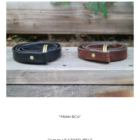
“Mster&Co”
-24mm LEATHER BELT-