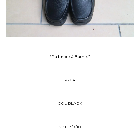
“Padmore & Barnes”
-P204-
COL.BLACK
SIZE.8/9/10