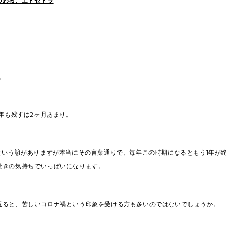
つわる、エトセトラ
す。
1年も残すは2ヶ月あまり。
”という諺がありますが本当にその言葉通りで、毎年この時期になるともう1年が
驚きの気持ちでいっぱいになります。
返ると、苦しいコロナ禍という印象を受ける方も多いのではないでしょうか。