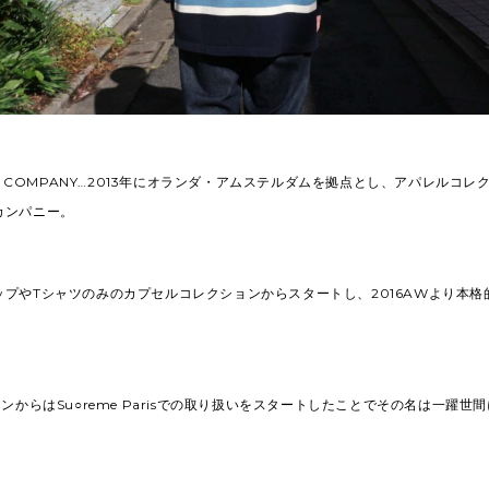
ING COMPANY…2013年にオランダ・アムステルダムを拠点とし、アパレルコ
カンパニー。
ップやTシャツのみのカプセルコレクションからスタートし、2016AWより本格
ョンからはSu○reme Parisでの取り扱いをスタートしたことでその名は一躍世