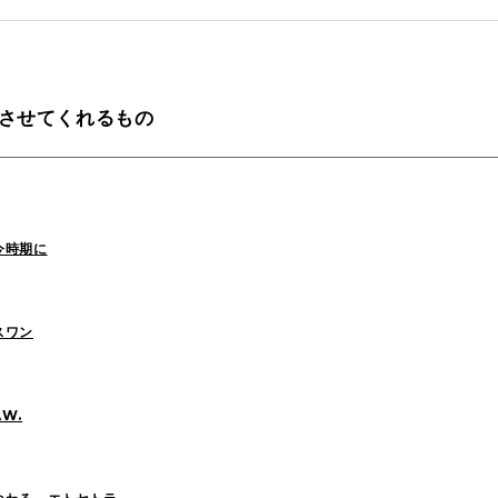
tamura(104)
Shiraishi(45)
Matsunaga
Pさせてくれるもの
o(30)
Pick Up(1696)
Blog(1466)
2025
(70)
2024
(89)
2023
(114)
今時期に
2021
(153)
2020
(198)
2019
(330)
スワン
AW.