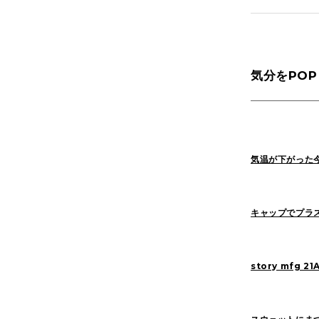
Yaginuma(159)
気分をPO
1LDK Nakamegur
2026
(72)
気温が下がった
2022
(125)
キャップでプラ
story mfg 21