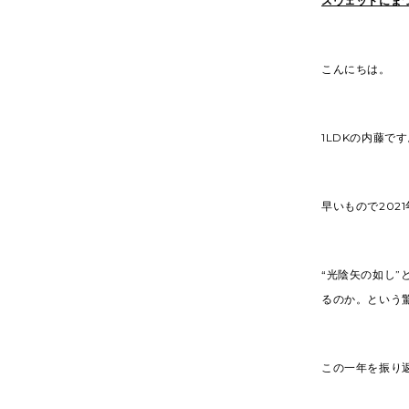
スウェットにま
こんにちは。
1LDKの内藤で
早いもので202
“光陰矢の如し
るのか。という
この一年を振り