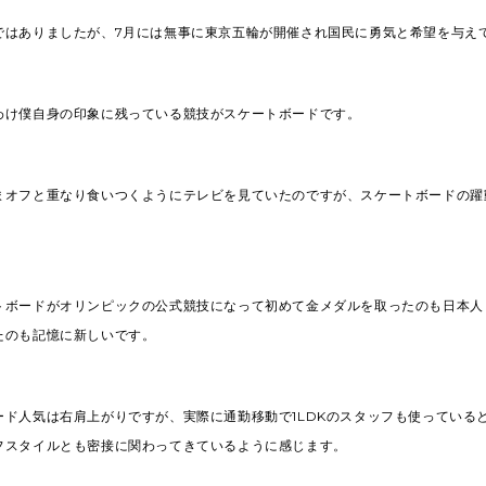
ではありましたが、7月には無事に東京五輪が開催され国民に勇気と希望を与え
わけ僕自身の印象に残っている競技がスケートボードです。
まオフと重なり食いつくようにテレビを見ていたのですが、スケートボードの躍
トボードがオリンピックの公式競技になって初めて金メダルを取ったのも日本人
たのも記憶に新しいです。
ード人気は右肩上がりですが、実際に通勤移動で1LDKのスタッフも使っている
フスタイルとも密接に関わってきているように感じます。