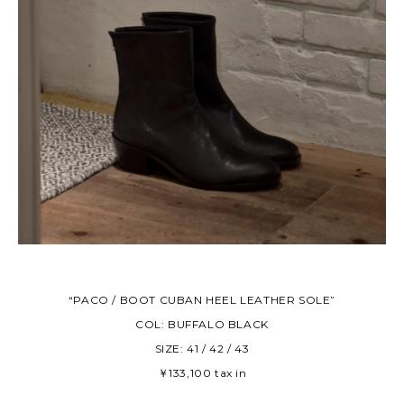
“PACO / BOOT CUBAN HEEL LEATHER SOLE”
COL: BUFFALO BLACK
SIZE: 41 / 42 / 43
￥133,100 tax in