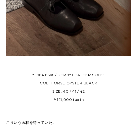
“THERESIA / DERBY LEATHER SOLE”
COL: HORSE OYSTER BLACK
SIZE: 40 / 41 / 42
￥121,000 tax in
こういう逸材を待っていた。