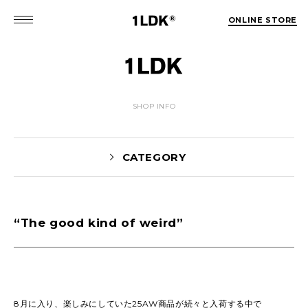
ONLINE STORE
SHOP INFO
CATEGORY
“The good kind of weird”
Yaginuma(160)
tamura(104)
Shiraishi(45)
Matsunaga(15)
1LDK Nakameguro(31)
Pick Up(1697)
Blog(1467)
8月に入り、楽しみにしていた25AW商品が続々と入荷する中で