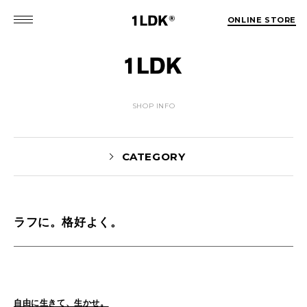
ONLINE STORE
SHOP INFO
CATEGORY
ラフに。格好よく。
Yaginuma(160)
tamura(104)
Shiraishi(45)
Matsunaga(15)
1LDK Nakameguro(31)
Pick Up(1697)
Blog(1467)
自由に生きて、生かせ。