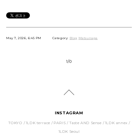
May 7, 2026, 6:45 PM
Category:
Blog
Matsunaga
1/0
INSTAGRAM
TOKYO
1LDK terrace
PARIS
Taste AND Sense
1LDK annex
1LDK Seoul