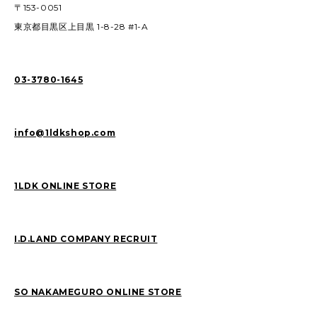
〒153-0051
東京都目黒区上目黒 1-8-28 #1-A
03-3780-1645
info@1ldkshop.com
1LDK ONLINE STORE
I.D.LAND COMPANY RECRUIT
SO NAKAMEGURO ONLINE STORE