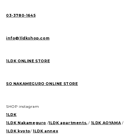
03-3780-1645
info@1ldkshop.com
1LDK ONLINE STORE
SO NAKAMEGURO ONLINE STORE
SHOP instagram
1LDK
1LDK Nakameguro
/
1LDK apartments.
/
1LDK AOYAMA
/
1LDK kyoto
/
1LDK annex