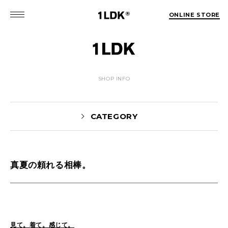
ONLINE STORE
SHOP INFO
CATEGORY
真夏の頼れる相棒。
Yaginuma(160)
tamura(104)
Shiraishi(45)
Matsunaga(15)
1LDK Nakameguro(31)
Pick Up(1697)
Blog(1467)
見て。着て。感じて。