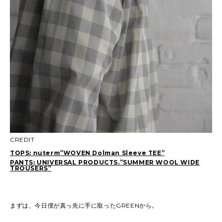
CREDIT
TOPS: nuterm”WOVEN Dolman Sleeve TEE”
PANTS: UNIVERSAL PRODUCTS.”SUMMER WOOL WIDE
TROUSERS”
まずは、今日僕が真っ先に手に取ったGREENから。