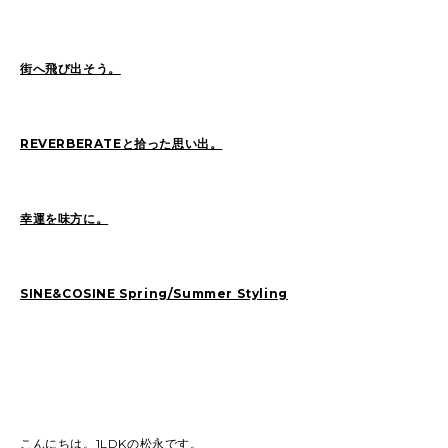
街へ飛び出そう。
2026
(73)
2025
(70)
2024
(89)
2023
(114)
2022
(125)
2021
(153)
REVERBERATEと拾った思い出。
2020
(198)
2019
(330)
幸運を味方に。
SINE&COSINE Spring/Summer Styling
こんにちは。1LDKの松永です。