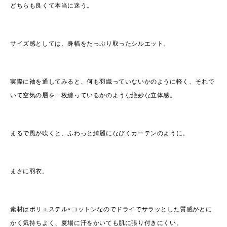
どちらも良くて本当に迷う。
サイズ感としては、身幅をたっぷり取ったシルエット。
実際に袖を通してみると、何も羽織っていないかのように軽く、それで
いて空気の層を一枚纏っているかのような絶妙な立体感。
まるで風が吹くと、ふわっと綺麗になびくカーテンのように。
まさに羽衣。
素材はポリエステル×コットンなのでドライでサラッとした質感がとに
かく気持ちよく、夏場に汗をかいても肌に張り付きにくい。