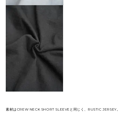
素材はCREW NECK SHORT SLEEVEと同じく、RUSTIC JERSEY。