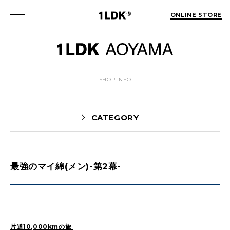
ONLINE STORE
SHOP INFO
CATEGORY
最強のマイ綿(メン)-第2幕-
News(86)
UTASHIRO(130)
Yaginuma(46)
Kobayashi(78)
HOSOMI(2)
YOSHIIKE(36)
MATSUMOTO(76)
Mori(129)
片道10,000kmの旅