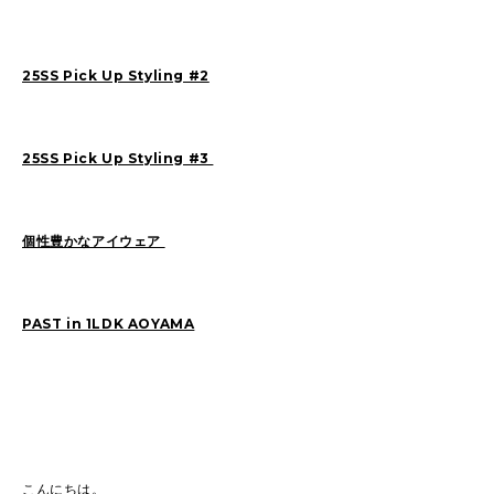
Sasaki(19)
FUKUI(72)
Sashida(21)
ISHINO(46)
Pick Up(1417)
25SS Pick Up Styling #2
Blog(954)
25SS Pick Up Styling #3
2026
(45)
2025
(105)
2024
(68)
2023
(49)
個性豊かなアイウェア
2022
(114)
2021
(260)
2020
(263)
2019
(298)
PAST in 1LDK AOYAMA
こんにちは。