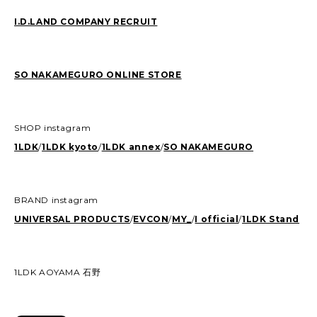
I.D.LAND COMPANY RECRUIT
SO NAKAMEGURO ONLINE STORE
SHOP instagram
1LDK
/
1LDK kyoto
/
1LDK annex
/
SO NAKAMEGURO
BRAND instagram
UNIVERSAL PRODUCTS
/
EVCON
/
MY_
/
I official
/
1LDK Stand
1LDK AOYAMA 石野