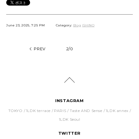
June 23, 2025, 7:25 PM
Category:
Blog
ISHINO
PREV
2/0
INSTAGRAM
TOKYO
1LDK terrace
PARIS
Taste AND Sense
1LDK annex
1LDK Seoul
TWITTER