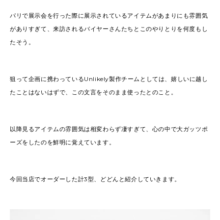
パリで展示会を行った際に展示されているアイテムがあまりにも雰囲気
がありすぎて、来訪されるバイヤーさんたちとこのやりとりを何度もし
たそう。
狙って企画に携わっているUnlikely製作チームとしては、嬉しいに越し
たことはないはずで、この文言をそのまま使ったとのこと。
以降見るアイテムの雰囲気は相変わらず凄すぎて、心の中で大ガッツポ
ーズをしたのを鮮明に覚えています。
今回当店でオーダーした計3型、どどんと紹介していきます。