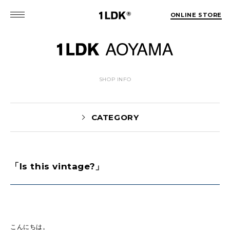
ONLINE STORE
SHOP INFO
CATEGORY
「Is this vintage?」
News(86)
UTASHIRO(130)
Yaginuma(46)
Kobayashi(78)
HOSOMI(2)
YOSHIIKE(36)
MATSUMOTO(76)
Mori(129)
こんにちは。