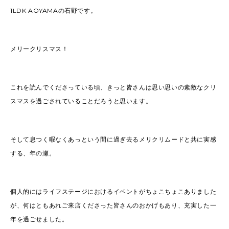
Sasaki(19)
FUKUI(73)
1LDK AOYAMAの石野です。
Sashida(21)
ISHINO(47)
Pick Up(1417)
Blog(956)
メリークリスマス！
2026
(47)
2025
(105)
これを読んでくださっている頃、きっと皆さんは思い思いの素敵なクリ
2024
スマスを過ごされていることだろうと思います。
(68)
2023
(49)
2022
(114)
2021
(260)
2020
(263)
2019
(298)
そして息つく暇なくあっという間に過ぎ去るメリクリムードと共に実感
する、年の瀬。
個人的にはライフステージにおけるイベントがちょこちょこありました
が、何はともあれご来店くださった皆さんのおかげもあり、充実した一
年を過ごせました。