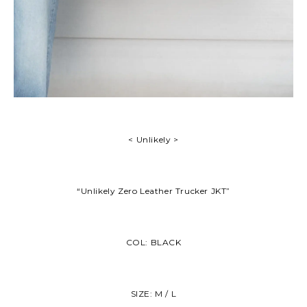
< Unlikely >
“Unlikely Zero Leather Trucker JKT”
COL: BLACK
SIZE: M / L