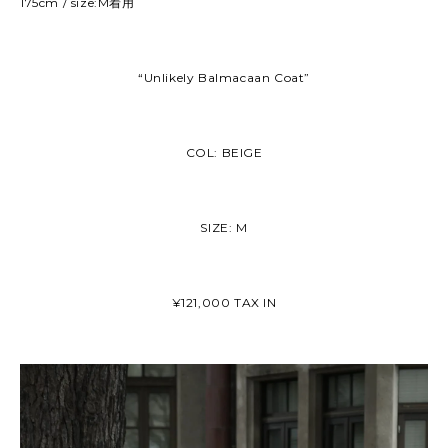
175cm / size:M着用
“Unlikely Balmacaan Coat”
COL: BEIGE
SIZE: M
¥121,000 TAX IN