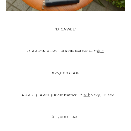
”DIGAWEL”
-GARSON PURSE <Bridle leather >-＊右上
￥25,000+TAX-
-L PURSE (LARGE)Bridle leather -＊左上Navy、Black
￥15,000+TAX-