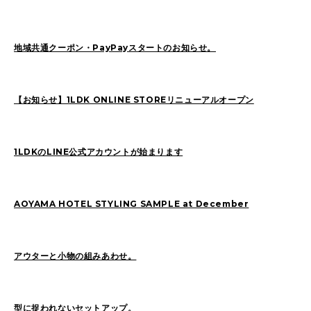
Sasaki(19)
FUKUI(73)
Sashida(21)
ISHINO(47)
Pick Up(1417)
地域共通クーポン・PayPayスタートのお知らせ。
Blog(956)
【お知らせ】1LDK ONLINE STOREリニューアルオープン
2026
(47)
2025
(105)
2024
(68)
2023
(49)
1LDKのLINE公式アカウントが始まります
2022
(114)
2021
(260)
2020
(263)
2019
(298)
AOYAMA HOTEL STYLING SAMPLE at December
アウターと小物の組みあわせ。
型に捉われないセットアップ。