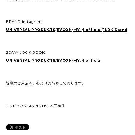
BRAND instagram
UNIVERSAL PRODUCTS
/
EVCON
/
MY_
/
I official
/
1LDK Stand
20AW LOOK BOOK
UNIVERSAL PRODUCTS
/
EVCON
/
MY_
/
I official
皆様のご来店を、心よりお待ちしております。
1LDK AOYAMA HOTEL 木下羅生