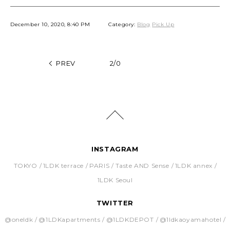
December 10, 2020, 8:40 PM
Category:
Blog
Pick Up
PREV
2/0
INSTAGRAM
TOKYO
1LDK terrace
PARIS
Taste AND Sense
1LDK annex
1LDK Seoul
TWITTER
@oneldk
@1LDKapartments
@1LDKDEPOT
@1ldkaoyamahotel