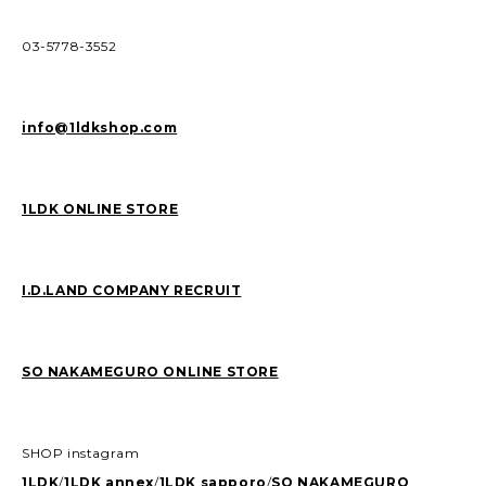
03-5778-3552
info@1ldkshop.com
1LDK ONLINE STORE
I.D.LAND COMPANY RECRUIT
SO NAKAMEGURO ONLINE STORE
SHOP instagram
1LDK
/
1LDK annex
/
1LDK sapporo
/
SO NAKAMEGURO