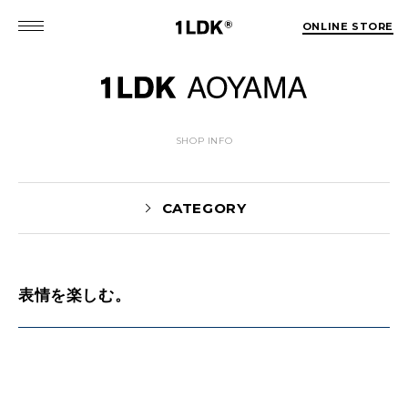
ONLINE STORE
SHOP INFO
CATEGORY
表情を楽しむ。
News(86)
UTASHIRO(130)
Yaginuma(46)
Kobayashi(78)
HOSOMI(2)
YOSHIIKE(36)
MATSUMOTO(76)
Mori(129)