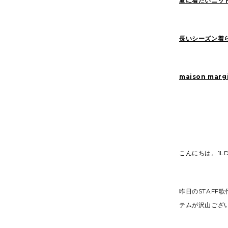
夏に着たいニッ
長いシーズン着
maison margi
こんにちは。1L
昨日のSTAFF
テムが沢山ござ