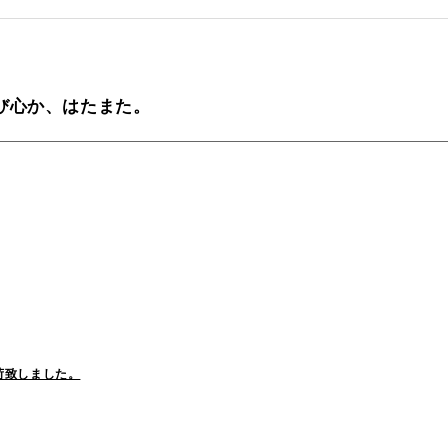
tamura(104)
Shiraishi(45)
Matsunaga
び心か、はたまた。
o(30)
Pick Up(1696)
Blog(1466)
2025
(70)
2024
(89)
2023
(114)
2021
(153)
2020
(198)
2019
(330)
荷致しました。