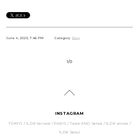
June 4, 2020, 7:46 PM
Category:
Blog
1/0
INSTAGRAM
TOKYO
1LDK terrace
PARIS
Taste AND Sense
1LDK annex
1LDK Seoul