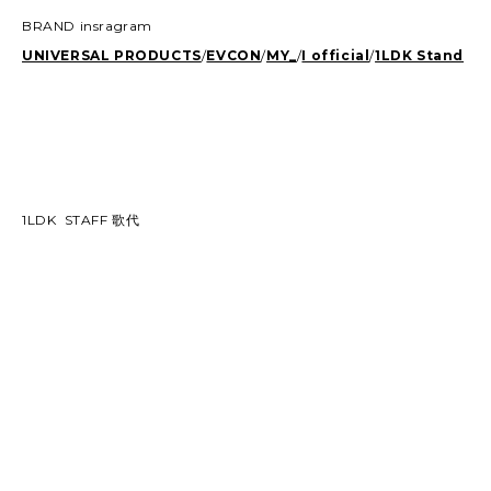
BRAND insragram
UNIVERSAL PRODUCTS
/
EVCON
/
MY_
/
I official
/
1LDK Stand
1LDK STAFF 歌代