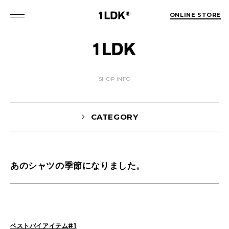
ONLINE STORE
SHOP INFO
CATEGORY
あのシャツの季節になりました。
Yaginuma(159)
tamura(104)
Shiraishi(45)
Matsunaga(15)
1LDK Nakameguro(30)
Pick Up(1696)
Blog(1466)
ベストバイアイテム#1